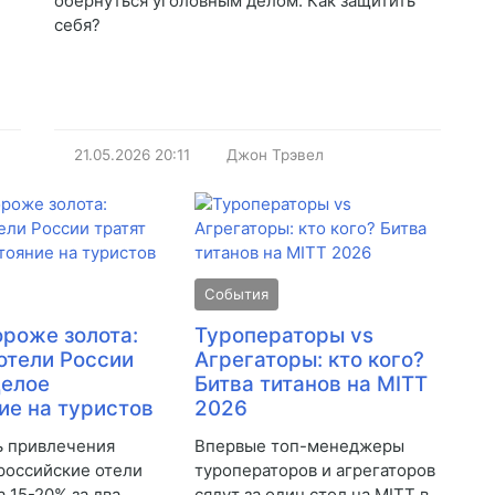
обернуться уголовным делом. Как защитить
себя?
21.05.2026
20:11
Джон Трэвел
События
ороже золота:
Туроператоры vs
отели России
Агрегаторы: кто кого?
целое
Битва титанов на MITT
ие на туристов
2026
ь привлечения
Впервые топ-менеджеры
 российские отели
туроператоров и агрегаторов
а 15-20% за два
сядут за один стол на MITT в