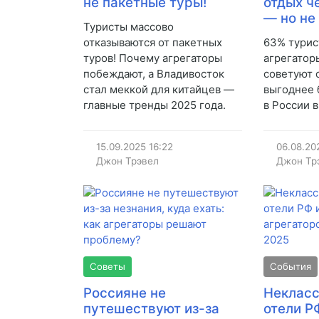
не пакетные туры!
отдых ч
— но не
Туристы массово
отказываются от пакетных
63% турис
туров! Почему агрегаторы
агрегатор
побеждают, а Владивосток
советуют 
стал меккой для китайцев —
выгоднее 
главные тренды 2025 года.
в России в
15.09.2025
16:22
06.08.20
Джон Трэвел
Джон Тр
Советы
События
Россияне не
Неклас
путешествуют из-за
отели Р