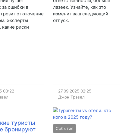
ния пугает
ответственности, больше
: за ошибки в
лазеек. Узнайте, как это
 грозит отключение
изменит ваш следующий
рм. Эксперты
отпуск.
, какие риски
5
03:22
27.09.2025
02:25
эвел
Джон Трэвел
кие туристы
е бронируют
События