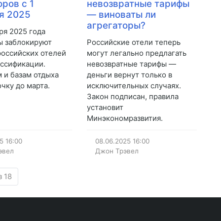
оров с 1
невозвратные тарифы
я 2025
— виноваты ли
агрегаторы?
ря 2025 года
ы заблокируют
Российские отели теперь
российских отелей
могут легально предлагать
ассификации.
невозвратные тарифы —
 и базам отдыха
деньги вернут только в
очку до марта.
исключительных случаях.
Закон подписан, правила
установит
Минэкономразвития.
25
16:00
08.06.2025
16:00
эвел
Джон Трэвел
з 18