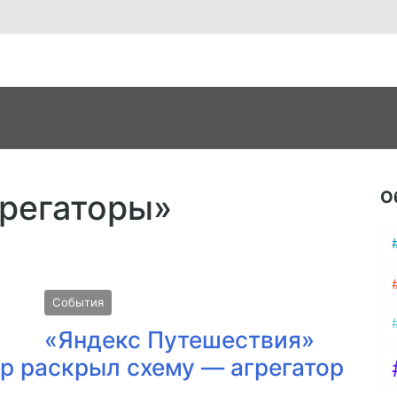
О
грегаторы»
События
«Яндекс Путешествия»
р раскрыл схему — агрегатор