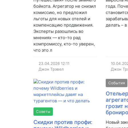
бойкота. Агрегатор не снизил
года. Поч
комиссию, но предложил
становитс
льготы для новых отелей и
зарабатыва
компенсацию продвижения.
делать – 
Эксперты разошлись во
мнениях — кто-то рад
компромиссу, кто-то уверен,
что это л
23.04.2026
12:11
10.04.20
Джон Трэвел
Джон Тр
События
Отельер
агрегат
грозит 
Советы
брониро
Скидки против профи:
Новый зак