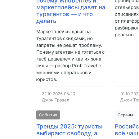
почему Wildberries и
бронирова
маркетплейсы давят на
отельеров
турагентов — и что
описаниях
делать
от платфо
разбирают
Маркетплейсы давят на
реальны.
турагентов скидками, но
запреты не решат проблему.
Почему агентам не тягаться с
«всё дешевле» и где их зона
силы — разбор Profi.Travel с
мнениями операторов и
юристов.
31.10.2025
05:20
01.10.202
Джон Трэвел
Джон Тр
События
Страны
Тренды 2025: туристы
Российс
выбирают свободу, а
всё чащ