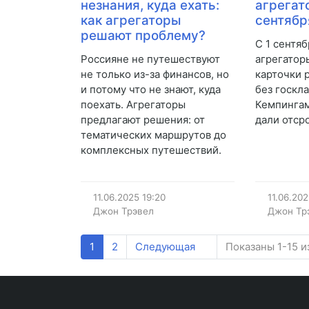
незнания, куда ехать:
агрегат
как агрегаторы
сентябр
решают проблему?
С 1 сентяб
Россияне не путешествуют
агрегатор
не только из-за финансов, но
карточки 
и потому что не знают, куда
без госкл
поехать. Агрегаторы
Кемпингам
предлагают решения: от
дали отср
тематических маршрутов до
комплексных путешествий.
11.06.2025
19:20
11.06.20
Джон Трэвел
Джон Тр
1
2
Следующая
Показаны 1-15 и