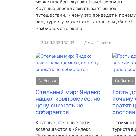
маркетплейсы скупают travel-сервисы.
Крупные игроки захватывают рынок
путешествий. К чему это приведет и почему
вам, туристу, может стать только удобнее?
Разбираемся с экспе
20.06.2026
17:02
Джон Трэвел
События
События
Отельный мир: Яндекс
Гость д
нашел компромисс, но
почему 
цену снижать не
тратят 
собирается
состоян
Крупные отельные сети
Стоимост
возвращаются в «Яндекс
туриста в
Путешествия» после зимнего
выросла н