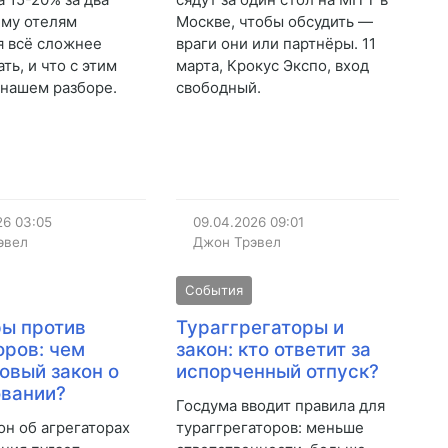
ему отелям
Москве, чтобы обсудить —
я всё сложнее
враги они или партнёры. 11
ть, и что с этим
марта, Крокус Экспо, вход
в нашем разборе.
свободный.
26
03:05
09.04.2026
09:01
эвел
Джон Трэвел
События
ы против
Тураггрегаторы и
оров: чем
закон: кто ответит за
новый закон о
испорченный отпуск?
вании?
Госдума вводит правила для
он об агрегаторах
тураггрегаторов: меньше