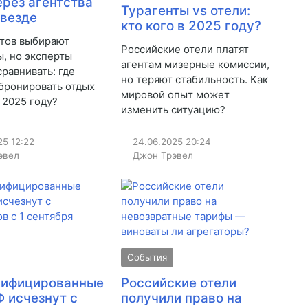
ерез агентства
Турагенты vs отели:
 везде
кто кого в 2025 году?
тов выбирают
Российские отели платят
ы, но эксперты
агентам мизерные комиссии,
сравнивать: где
но теряют стабильность. Как
бронировать отдых
мировой опыт может
 2025 году?
изменить ситуацию?
25
12:22
24.06.2025
20:24
эвел
Джон Трэвел
События
сифицированные
Российские отели
Ф исчезнут с
получили право на