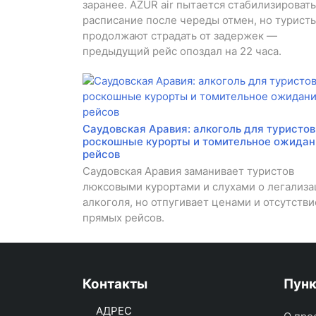
заранее. AZUR air пытается стабилизировать
расписание после череды отмен, но турист
продолжают страдать от задержек —
предыдущий рейс опоздал на 22 часа.
Саудовская Аравия: алкоголь для туристов
роскошные курорты и томительное ожидан
рейсов
Саудовская Аравия заманивает туристов
люксовыми курортами и слухами о легализ
алкоголя, но отпугивает ценами и отсутств
прямых рейсов.
Контакты
Пун
АДРЕС