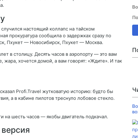
а.
Во
ту
По
r случился настоящий коллапс на тайском
ная прокуратура сообщила о задержках сразу по
к, Пхукет — Новосибирск, Пхукет — Москва.
П
лет в столицу. Десять часов в аэропорту — это вам
, жара, хочется домой, а вам говорят: «Ждите». И так
Ч
казал Profi.Travel жутковатую историю: будто бы
вия, а в кабине пилотов треснуло лобовое стекло.
Во
во
и на шесть часов — якобы двигатель подкачал.
 версия