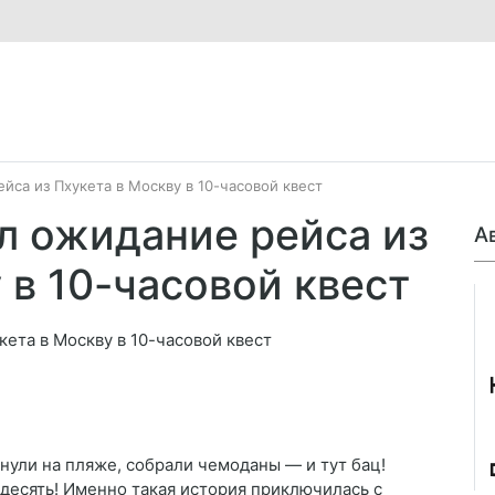
ейса из Пхукета в Москву в 10-часовой квест
ил ожидание рейса из
А
 в 10-часовой квест
Джо
хнули на пляже, собрали чемоданы — и тут бац!
а десять! Именно такая история приключилась с