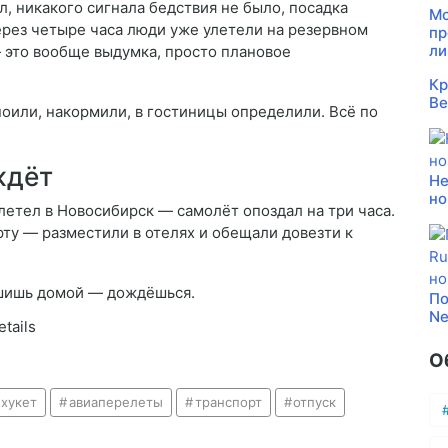
л, никакого сигнала бедствия не было, посадка
Мо
ерез четыре часа люди уже улетели на резервном
пр
ли
— это вообще выдумка, просто плановое
Кр
Be
поили, накормили, в гостиницы определили. Всё по
ждёт
Не
но
 летел в Новосибирск — самолёт опоздал на три часа.
рту — разместили в отелях и обещали довезти к
пешишь домой — дождёшься.
По
Ne
etails
О
пхукет
авиаперелеты
транспорт
отпуск