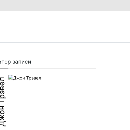
втор записи
н Трэвел