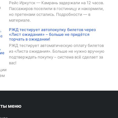
Рейс Иркутск — Камрань задержали на 12 часов.
ы
Пассажиров поселили в гостиницу и накормили,
но претензии остались. Подробности — в
материале.
РЖД тестирует автопокупку билетов через
«Лист ожидания» – больше не придётся
торчать в ожидании!
РЖД тестирует автоматическую оплату билетов
,
из «Листа ожидания». Больше не нужно вручную
ие
подтверждать покупку – система всё сделает за
вас!
ации
ием
кты меню