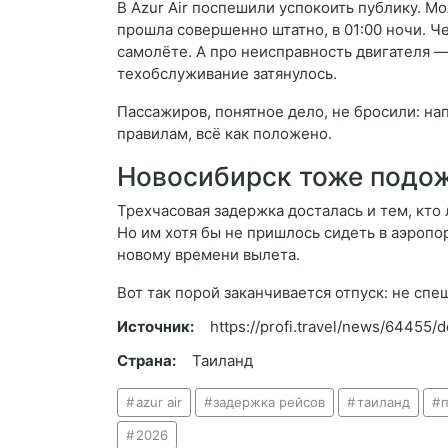
В Azur Air поспешили успокоить публику. Мо
прошла совершенно штатно, в 01:00 ночи. Ч
самолёте. А про неисправность двигателя 
техобслуживание затянулось.
Пассажиров, понятное дело, не бросили: на
правилам, всё как положено.
Новосибирск тоже подо
Трехчасовая задержка досталась и тем, кто
Но им хотя бы не пришлось сидеть в аэропо
новому времени вылета.
Вот так порой заканчивается отпуск: не с
Источник:
https://profi.travel/news/64455/d
Страна:
Таиланд
azur air
задержка рейсов
таиланд
2026