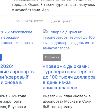
городах. Около 8 тысяч туристов столкнулись
с неудобствами. Аэр
21.06.2026
03:22
Джон Трэвел
События
 2026:
«Ковер» с дырками:
кие аэропорты
туроператоры теряют
и 'ковровый'
до 100 тысяч долларов
 и снова в
в день из-за
авиаколлапсов
июня 2026 года
Внезапный план «Ковер» в
е аэропорты
аэропортах Москвы и Сочи
во, Внуково и
бьёт по карману