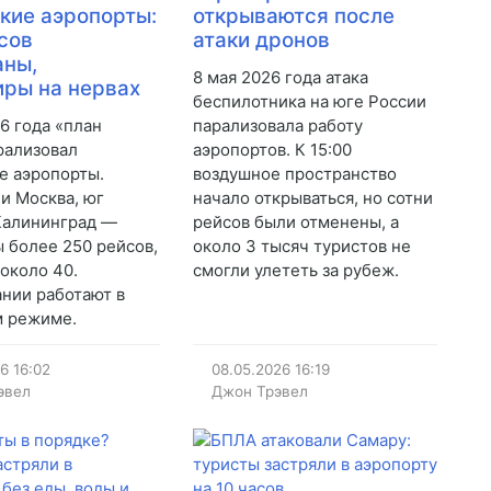
кие аэропорты:
открываются после
сов
атаки дронов
аны,
8 мая 2026 года атака
ры на нервах
беспилотника на юге России
26 года «план
парализовала работу
рализовал
аэропортов. К 15:00
е аэропорты.
воздушное пространство
и Москва, юг
начало открываться, но сотни
Калининград —
рейсов были отменены, а
 более 250 рейсов,
около 3 тысяч туристов не
около 40.
смогли улететь за рубеж.
нии работают в
м режиме.
26
16:02
08.05.2026
16:19
эвел
Джон Трэвел