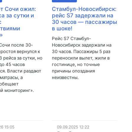
т Сочи ожил:
Стамбул-Новосибирск:
а за сутки и
рейс S7 задержали на
с
30 часов — пассажиры
ствиями
в шоке!
»
Рейс S7 Стамбул-
Сочи после 30-
Новосибирск задержали на
простоя вернулся к
30 часов. Пассажиры 5 раз
3 рейса за сутки, но
переносили вылет, жили в
до 45 часов
гостинице, но точные
ся. Власти раздают
причины опоздания
матрасы, а
неизвестны.
 обещает
й мониторинг».
26
15:05
09.09.2025
12:22