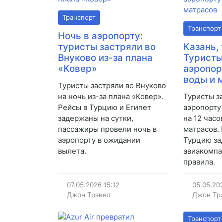
Транспорт
Транспорт
Ночь в аэропорту:
туристы застряли во
Казань,
Внуково из-за плана
Туристы
«Ковер»
аэропор
воды и 
Туристы застряли во Внуково
на ночь из-за плана «Ковер».
Туристы з
Рейсы в Турцию и Египет
аэропорту
задержаны на сутки,
на 12 часо
пассажиры провели ночь в
матрасов.
аэропорту в ожидании
Турцию з
вылета.
авиакомпа
правила.
07.05.2026
15:12
05.05.20
Джон Трэвел
Джон Тр
Транспорт