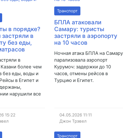
Транспорт
БПЛА атаковали
 ты в порядке?
Самару: туристы
 застряли в
застряли в аэропорту
ту без еды,
на 10 часов
матрасов
Ночная атака БПЛА на Самару
астряли в
парализовала аэропорт
 Казани более чем
Курумоч: задержки до 10
в без еды, воды и
часов, отмены рейсов в
 Рейсы в Египет и
Турцию и Египет.
адержаны,
нии нарушили все
26
15:22
04.05.2026
11:11
эвел
Джон Трэвел
Транспорт