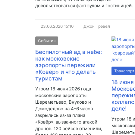
довольствоваться фастфудом и гостиницей.
23.06.2026
15:10
Джон Трэвел
События
Беспилотный ад в небе:
как московские
аэропорты пережили
«Ковёр» и что делать
Транспорт
туристам
18 июня
Московс
Утром 18 июня 2026 года
пережил
московские аэропорты
коллапс
Шереметьево, Внуково и
деле!
Домодедово на 4–6 часов
закрылись из-за плана
Утром 18 
«Ковёр», вызванного атакой
московски
дронов. 120 рейсов отменили,
Шереметье