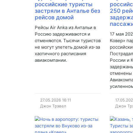
российские туристы
российс
застряли в Анталье без
250 рей
рейсов домой
задерж
пассажи
Рейсы Air Anka из Антальи в
Россию задерживаются и
17 мая 20
отменяются. Тысячи туристов
Ковер» па
не могут улететь домой из-за
российски
хаотичного расписания
Пострадал
авиакомпании.
России и 
задержаны
отменены 
Авиакомпа
усиленно
27.05.2026
16:11
17.05.20
Джон Трэвел
Джон Тр