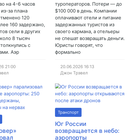
о на 4-6 часов
туроператоров. Потери — до
 из-за плана
$100 000 в день. Компании
Отменено 120
оплачивают отели и питание
олее 160 задержано,
задержанных туристов из
тов сели в других
своего кармана, а отельеры
Около 8 тысяч
не спешат возвращать деньги.
столкнулись с
Юристы говорят, что
ами. Аэр
формально
26
21:00
20.06.2026
16:13
эвел
Джон Трэвел
Транспорт
Юг России
овер»
возвращается в небо:
овал
аэропорты