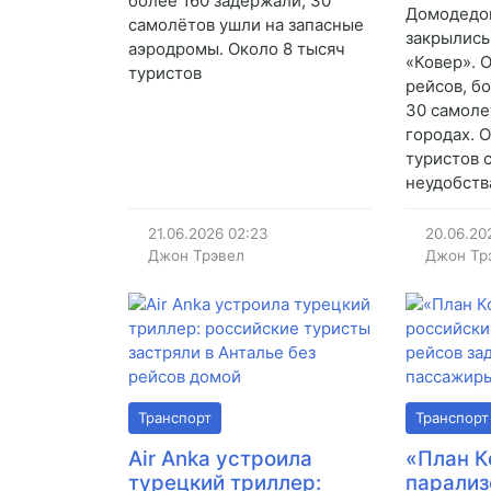
более 160 задержали, 30
Домодедов
самолётов ушли на запасные
закрылись
аэродромы. Около 8 тысяч
«Ковер». 
туристов
рейсов, б
30 самоле
городах. 
туристов 
неудобств
21.06.2026
02:23
20.06.20
Джон Трэвел
Джон Тр
Транспорт
Транспорт
Air Anka устроила
«План К
турецкий триллер:
парализ