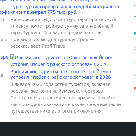
Тур в Турцию превратился в судебный триллер:
рофа
клиент выиграл 775 тыс. руб.!
еал
Челябинский суд обязал туроператора вернуть
клиенту почти тройную сумму за отменённый
тур в Турцию. Почему посредники стали
и и
головной болью для туриндустрии —
рассказывает Profi.Travel.
аре:
Российские туристы на Сокотре: как Йемен
ре
устроил «побег с райского острова» в 2026
В январе 2026 года сотни туристов, включая
россиян, застряли на йеменском острове
Сокотра из-за политического кризиса. Узнайте,
как проходила эвакуация и какие уроки извлекли
путешественники из этого приключения.