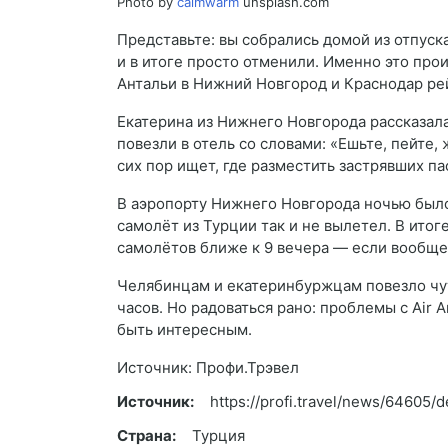
Photo by
calmwarm
unsplash.com
Представьте: вы собрались домой из отпуск
и в итоге просто отменили. Именно это про
Антальи в Нижний Новгород и Краснодар рей
Екатерина из Нижнего Новгорода рассказала
повезли в отель со словами: «Ешьте, пейте,
сих пор ищет, где разместить застрявших п
В аэропорту Нижнего Новгорода ночью было 
самолёт из Турции так и не вылетел. В ито
самолётов ближе к 9 вечера — если вообще
Челябинцам и екатеринбуржцам повезло чут
часов. Но радоваться рано: проблемы с Air 
быть интересным.
Источник: Профи.Трэвел
Источник:
https://profi.travel/news/64605/de
Страна:
Турция