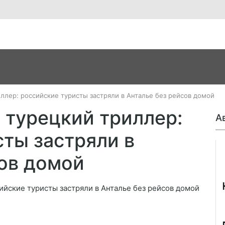
иллер: российские туристы застряли в Анталье без рейсов домой
а турецкий триллер:
А
ты застряли в
Джо
сов домой