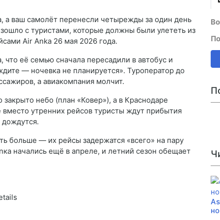
а, а ваш самолёт перенесли четырежды за один день
Во
изошло с туристами, которые должны были улететь из
По
сами Air Anka 26 мая 2026 года.
, что её семью сначала пересадили в автобус и
 ждите — ночевка не планируется». Туроператор до
ассажиров, а авиакомпания молчит.
П
закрыто небо (план «Ковер»), а в Краснодаре
ге вместо утренних рейсов туристы ждут прибытия
 дождутся.
ь больше — их рейсы задержатся «всего» на пару
Anка начались ещё в апреле, и летний сезон обещает
Ч
tails
As
но