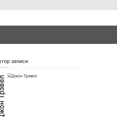
втор записи
н Трэвел