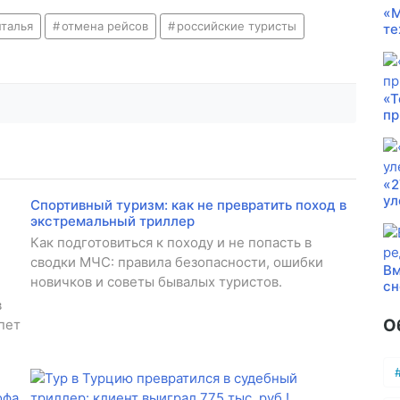
«М
нталья
отмена рейсов
российские туристы
те
«Т
пр
«2
ул
Спортивный туризм: как не превратить поход в
экстремальный триллер
Как подготовиться к походу и не попасть в
сводки МЧС: правила безопасности, ошибки
Вм
новичков и советы бывалых туристов.
сн
в
О
пет