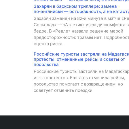
Захарян в баскском триллере: замена
по‑английски — осторожность, а не катаст
Захарян заменен на 82‑й минуте в матче «Р
Сосьедад» — «Атлетик» из‑за дискомфорта в
бедре. В «Реале» назвали решение мерой
предосторожности: травмы нет. Подробност
оценка риска.
Российские туристы застряли на Мадагаск
протесты, отмененные рейсы и советы от
посольства
Российские туристы застряли на Мадагаска
из-за протестов. Emirates отменила рейсы,
посольство помогает с возвращением, но
советует отменить поездки.