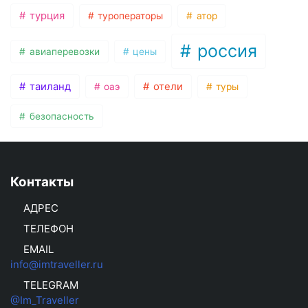
турция
туроператоры
атор
россия
авиаперевозки
цены
таиланд
отели
оаэ
туры
безопасность
Контакты
АДРЕС
ТЕЛЕФОН
EMAIL
info@imtraveller.ru
TELEGRAM
@Im_Traveller