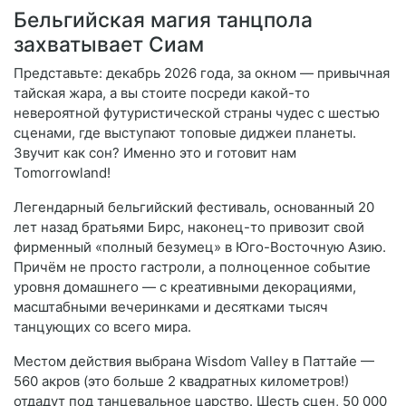
Бельгийская магия танцпола
захватывает Сиам
Представьте: декабрь 2026 года, за окном — привычная
тайская жара, а вы стоите посреди какой-то
невероятной футуристической страны чудес с шестью
сценами, где выступают топовые диджеи планеты.
Звучит как сон? Именно это и готовит нам
Tomorrowland!
Легендарный бельгийский фестиваль, основанный 20
лет назад братьями Бирс, наконец-то привозит свой
фирменный «полный безумец» в Юго-Восточную Азию.
Причём не просто гастроли, а полноценное событие
уровня домашнего — с креативными декорациями,
масштабными вечеринками и десятками тысяч
танцующих со всего мира.
Местом действия выбрана Wisdom Valley в Паттайе —
560 акров (это больше 2 квадратных километров!)
отдадут под танцевальное царство. Шесть сцен, 50 000