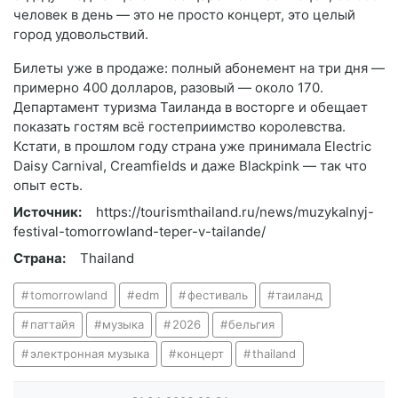
человек в день — это не просто концерт, это целый
город удовольствий.
Билеты уже в продаже: полный абонемент на три дня —
примерно 400 долларов, разовый — около 170.
Департамент туризма Таиланда в восторге и обещает
показать гостям всё гостеприимство королевства.
Кстати, в прошлом году страна уже принимала Electric
Daisy Carnival, Creamfields и даже Blackpink — так что
опыт есть.
Источник:
https://tourismthailand.ru/news/muzykalnyj-
festival-tomorrowland-teper-v-tailande/
Страна:
Thailand
tomorrowland
edm
фестиваль
таиланд
паттайя
музыка
2026
бельгия
электронная музыка
концерт
thailand