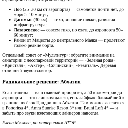
Лоо
(25–30 км от аэропорта) — самолётов почти нет, до
моря 5–10 минут;
Дагомыс
(30 км) — тихо, хорошие пляжи, развитая
инфраструктура;
Лазаревское
— совсем тихо, но ехать до аэропорта 50–
60 минут;
Район от Мацесты до центрального Маяка — пролетают
только редкие борта.
Отдельный совет от «Мультитур»: обратите внимание на
санатории с лесопарковой территорий — «Зеленая роща»,
«Кристалл», «Актер», «Сочинский», «Ревиталь». Деревья —
отличный звукоизолятор.
Радикальное решение: Абхазия
Если тишина — ваш главный приоритет, а 50 километров до
аэропорта — это слишком далеко, есть лайфхак: ближайший к
границе посёлок Цандрипш в Абхазии. Там можно заселиться
в Portoritsa 4*, Amra Sunrise Resort 3* или Bruni Loft 4* — и
забыть про звуки взлетающих лайнеров навсегда.
Елена Мягкова, по материалам АТОР