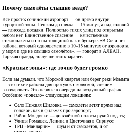
Почему самолёты слышно везде?
Всё просто: сочинский аэропорт — он прямо внутри
курортной зоны. Пешком до пляжа — 15 минут, а над головой
— глиссада посадки. Полностью тихих улиц под открытым
небом нет. Единственное спасение — качественные
стеклопакеты и стены толщиной как в бункере. «В Сочи нет
района, который одновременно в 10–15 минутах от аэропорта,
у моря и где не слышно самолётов», — говорят в АЛЕАН.
Горькая правда, но лучше знать заранее.
«Красные зоны»: где точно будет громко
Если вы думали, что Морской квартал или берег реки Мзымта
— это тихие районы для прогулок с коляской, спешим
разочаровать. Это первые в очереди на воздушный трафик.
Особенно «повезло» следующим локациям:
Село Нижняя Шиловка — самолёты летят прямо над
головой, как в фильмах про аэропорт;
Район Молдовки — до взлётной полосы рукой подать;
Улицы Ромашек, Ленина и Цветочная в Сириусе;
ТРЦ «Мандарин» — шум и от самолётов, и от
отдыхающих;