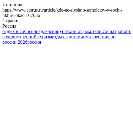
Источник:
https://www.atorus.ru/article/gde-ne-slyshno-samoletov-v-sochi-
tikhie-lokacii-67636
Страна:
Россия
отдых в сочи
сочи
адлер
сириус
тихий отдых
отели сочи
аэропорт
сочи
внутренний туризм
отдых с детьми
путешествия по
россии 2026
россия