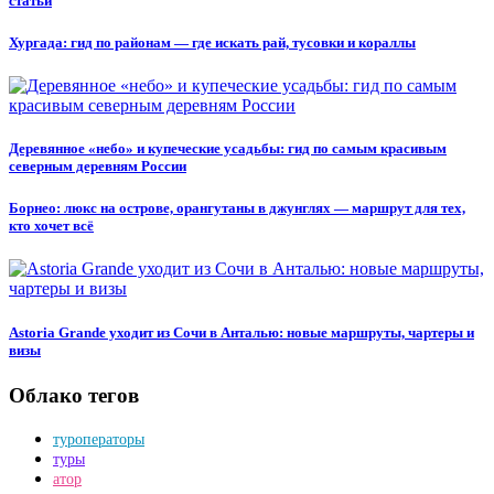
статьи
Хургада: гид по районам — где искать рай, тусовки и кораллы
Деревянное «небо» и купеческие усадьбы: гид по самым красивым
северным деревням России
Борнео: люкс на острове, орангутаны в джунглях — маршрут для тех,
кто хочет всё
Astoria Grande уходит из Сочи в Анталью: новые маршруты, чартеры и
визы
Облако тегов
туроператоры
туры
атор