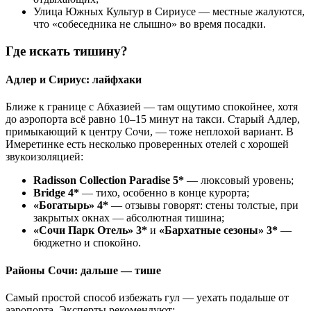
Улица Южных Культур в Сириусе — местные жалуются,
что «собеседника не слышно» во время посадки.
Где искать тишину?
Адлер и Сириус: лайфхаки
Ближе к границе с Абхазией — там ощутимо спокойнее, хотя
до аэропорта всё равно 10–15 минут на такси. Старый Адлер,
примыкающий к центру Сочи, — тоже неплохой вариант. В
Имеретинке есть несколько проверенных отелей с хорошей
звукоизоляцией:
Radisson Collection Paradise 5*
— люксовый уровень;
Bridge 4*
— тихо, особенно в конце курорта;
«Богатырь» 4*
— отзывы говорят: стены толстые, при
закрытых окнах — абсолютная тишина;
«Сочи Парк Отель» 3*
и
«Бархатные сезоны» 3*
—
бюджетно и спокойно.
Районы Сочи: дальше — тише
Самый простой способ избежать гул — уехать подальше от
аэропорта. Эксперты рекомендуют: