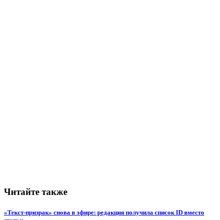
Читайте также
«Текст-призрак» снова в эфире: редакция получила список ID вместо