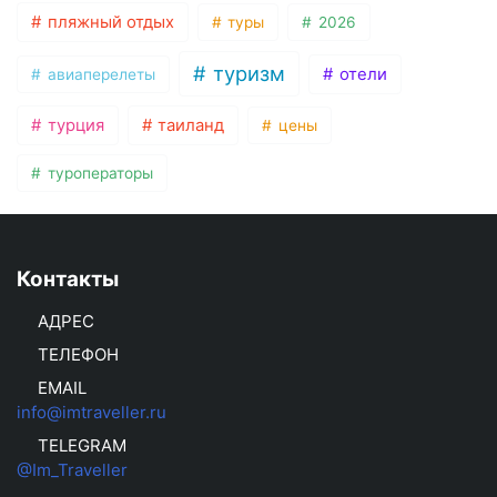
пляжный отдых
туры
2026
туризм
отели
авиаперелеты
турция
таиланд
цены
туроператоры
Контакты
АДРЕС
ТЕЛЕФОН
EMAIL
info@imtraveller.ru
TELEGRAM
@Im_Traveller