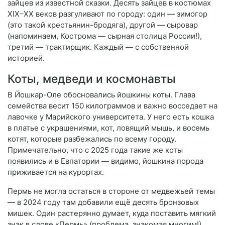
зайцев из известной сказки. Десять зайцев в костюмах
XIX–XX веков разгуливают по городу: один — зимогор
(это такой крестьянин-бродяга), другой — сыровар
(напоминаем, Кострома — сырная столица России!),
третий — трактирщик. Каждый — с собственной
историей.
Коты, медведи и космонавты
В Йошкар-Оле обосновались йошкины коты. Глава
семейства весит 150 килограммов и важно восседает на
лавочке у Марийского университета. У него есть кошка
в платье с украшениями, кот, ловящий мышь, и восемь
котят, которые разбежались по всему городу.
Примечательно, что с 2025 года такие же коты
появились и в Евпатории — видимо, йошкина порода
приживается на курортах.
Пермь не могла остаться в стороне от медвежьей темы
— в 2024 году там добавили ещё десять бронзовых
мишек. Один растерянно думает, куда поставить мягкий
знак в слове «Пермь» (проблема, знакомая многим!).