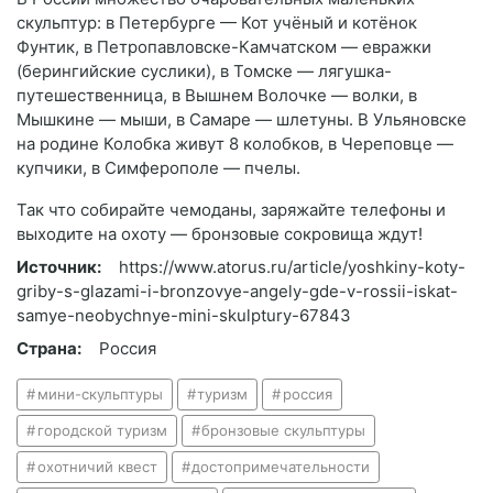
скульптур: в Петербурге — Кот учёный и котёнок
Фунтик, в Петропавловске-Камчатском — евражки
(берингийские суслики), в Томске — лягушка-
путешественница, в Вышнем Волочке — волки, в
Мышкине — мыши, в Самаре — шлетуны. В Ульяновске
на родине Колобка живут 8 колобков, в Череповце —
купчики, в Симферополе — пчелы.
Так что собирайте чемоданы, заряжайте телефоны и
выходите на охоту — бронзовые сокровища ждут!
Источник:
https://www.atorus.ru/article/yoshkiny-koty-
griby-s-glazami-i-bronzovye-angely-gde-v-rossii-iskat-
samye-neobychnye-mini-skulptury-67843
Страна:
Россия
мини-скульптуры
туризм
россия
городской туризм
бронзовые скульптуры
охотничий квест
достопримечательности