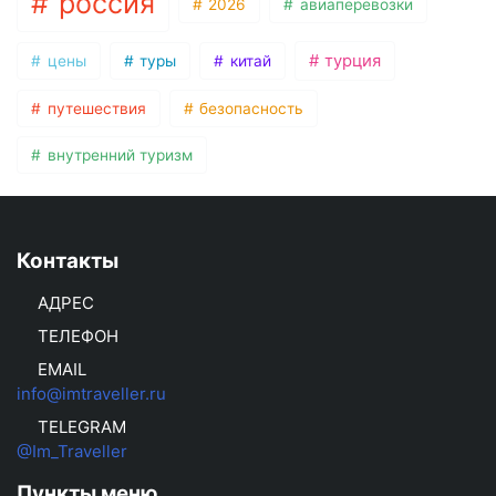
россия
2026
авиаперевозки
турция
цены
туры
китай
путешествия
безопасность
внутренний туризм
Контакты
АДРЕС
ТЕЛЕФОН
EMAIL
info@imtraveller.ru
TELEGRAM
@Im_Traveller
Пункты меню