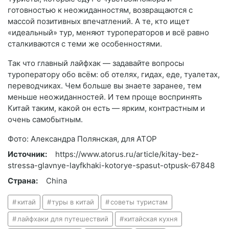
готовностью к неожиданностям, возвращаются с
массой позитивных впечатлений. А те, кто ищет
«идеальный» тур, меняют туроператоров и всё равно
сталкиваются с теми же особенностями.
Так что главный лайфхак — задавайте вопросы
туроператору обо всём: об отелях, гидах, еде, туалетах,
переводчиках. Чем больше вы знаете заранее, тем
меньше неожиданностей. И тем проще воспринять
Китай таким, какой он есть — ярким, контрастным и
очень самобытным.
Фото: Александра Полянская, для АТОР
Источник:
https://www.atorus.ru/article/kitay-bez-
stressa-glavnye-layfkhaki-kotorye-spasut-otpusk-67848
Страна:
China
китай
туры в китай
советы туристам
лайфхаки для путешествий
китайская кухня