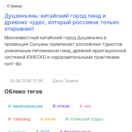
Страны
Дуцзянъянь: китайский город панд и
древних чудес, который россияне только
открывают
Малоизвестный китайский город Дуцзянъянь в
провинции Сычуань привлекает российских туристов
уникальным питомником панд, древней ирригационной
системой ЮНЕСКО и оздоровительными практиками
кунг-фу.
26.04.2026
13:06
Джон Трэвел
Облако тегов
отели
авиаперевозки
оаэ
таиланд
пляжный отдых
китай
египет
2025
безопасность