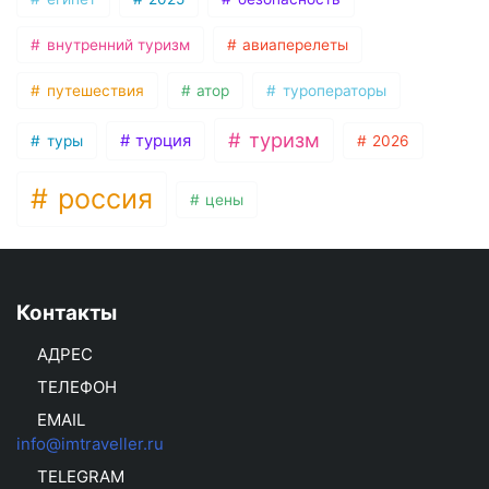
внутренний туризм
авиаперелеты
путешествия
атор
туроператоры
туризм
турция
туры
2026
россия
цены
Контакты
АДРЕС
ТЕЛЕФОН
EMAIL
info@imtraveller.ru
TELEGRAM