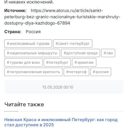
И никаких исключений.
Источник:
https://www.atorus.ru/article/sankt-
peterburg-bez-granic-nacionalnye-turistskie-marshruty-
dostupny-dlya-kazhdogo-67894
Страна:
Россия
инклюзивный туризм
санкт-петербург
национальные маршруты
доступная среда
овз
туризм для всех
петербург
эрмитаж
петропавловская крепость
петергоф
россия
15.05.2026
00:10
Читайте также
Невская Краса и инклюзивный Петербург: как город
стал доступнее в 2025