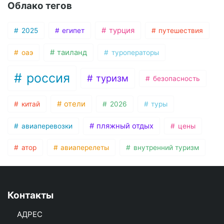
Облако тегов
турция
2025
египет
путешествия
таиланд
оаэ
туроператоры
россия
туризм
безопасность
отели
китай
2026
туры
пляжный отдых
авиаперевозки
цены
атор
авиаперелеты
внутренний туризм
Контакты
АДРЕС