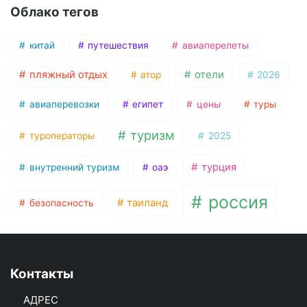
Облако тегов
китай
путешествия
авиаперелеты
пляжный отдых
отели
атор
2026
авиаперевозки
египет
цены
туры
туризм
туроператоры
2025
турция
внутренний туризм
оаэ
россия
таиланд
безопасность
Контакты
АДРЕС