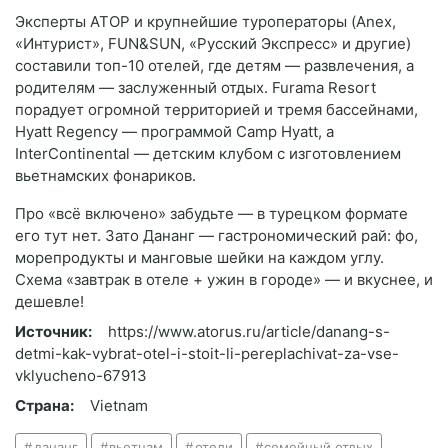
Эксперты АТОР и крупнейшие туроператоры (Anex,
«Интурист», FUN&SUN, «Русский Экспресс» и другие)
составили топ-10 отелей, где детям — развлечения, а
родителям — заслуженный отдых. Furama Resort
порадует огромной территорией и тремя бассейнами,
Hyatt Regency — программой Camp Hyatt, а
InterContinental — детским клубом с изготовлением
вьетнамских фонариков.
Про «всё включено» забудьте — в турецком формате
его тут нет. Зато Дананг — гастрономический рай: фо,
морепродукты и манговые шейки на каждом углу.
Схема «завтрак в отеле + ужин в городе» — и вкуснее, и
дешевле!
Источник:
https://www.atorus.ru/article/danang-s-
detmi-kak-vybrat-otel-i-stoit-li-pereplachivat-za-vse-
vklyucheno-67913
Страна:
Vietnam
дананг
вьетнам
отели
семейный отдых