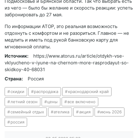
Подмосковье и Брянской области. Так что выбрать есть
из чего — было бы желание и скорость реакции: успеть
забронировать до 27 мая.
По информации АТОР, это реальная возможность
отдохнуть с комфортом и не разориться. Главное — не
медлить и иметь под рукой банковскую карту для
мгновенной оплаты.
Источник:
https://www.atorus.ru/article/otdykh-vse-
vklyucheno-v-iyune-na-chernom-more-rasprodayut-so-
skidkoy-40-68031
Страна:
Россия
скидки
распродажа
краснодарский край
летний сезон
цены
все включено
семейный отдых
ателика
акция
июнь 2026
россия