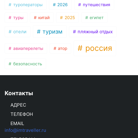
туроператоры
2026
путешествия
туры
китай
2025
египет
туризм
отели
пляжный отдых
россия
авиаперелеты
атор
безопасность
Контакты
АДРЕС
ТЕЛЕФОН
EMAIL
info@imtraveller.ru