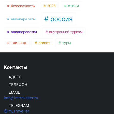
отели
безопасность
2025
россия
авиаперелеты
авиаперевозки
внутренний туризм
таиланд
египет
туры
Контакты
АДРЕС
ТЕЛЕФОН
EMAIL
info@imtraveller.ru
TELEGRAM
@Im_Traveller