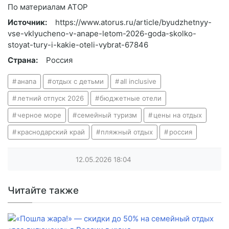
По материалам АТОР
Источник:
https://www.atorus.ru/article/byudzhetnyy-
vse-vklyucheno-v-anape-letom-2026-goda-skolko-
stoyat-tury-i-kakie-oteli-vybrat-67846
Страна:
Россия
анапа
отдых с детьми
all inclusive
летний отпуск 2026
бюджетные отели
черное море
семейный туризм
цены на отдых
краснодарский край
пляжный отдых
россия
12.05.2026
18:04
Читайте также