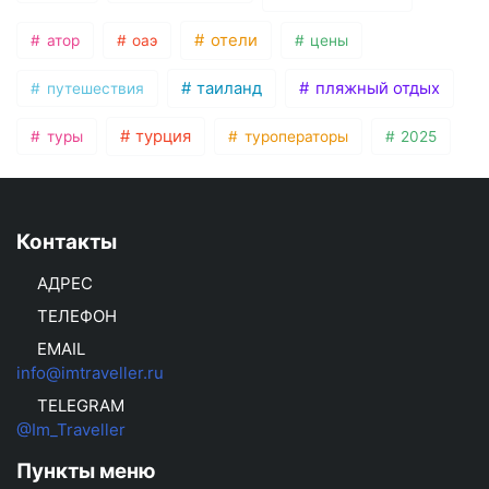
отели
атор
оаэ
цены
таиланд
пляжный отдых
путешествия
турция
туры
туроператоры
2025
Контакты
АДРЕС
ТЕЛЕФОН
EMAIL
info@imtraveller.ru
TELEGRAM
@Im_Traveller
Пункты меню