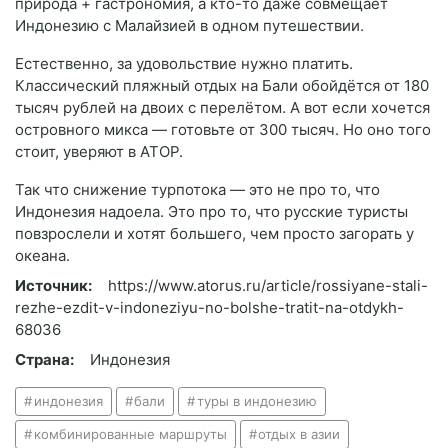
природа + гастрономия, а кто-то даже совмещает
Индонезию с Малайзией в одном путешествии.
Естественно, за удовольствие нужно платить.
Классический пляжный отдых на Бали обойдётся от 180
тысяч рублей на двоих с перелётом. А вот если хочется
островного микса — готовьте от 300 тысяч. Но оно того
стоит, уверяют в АТОР.
Так что снижение турпотока — это не про то, что
Индонезия надоела. Это про то, что русские туристы
повзрослели и хотят большего, чем просто загорать у
океана.
Источник:
https://www.atorus.ru/article/rossiyane-stali-
rezhe-ezdit-v-indoneziyu-no-bolshe-tratit-na-otdykh-
68036
Страна:
Индонезия
индонезия
бали
туры в индонезию
комбинированные маршруты
отдых в азии