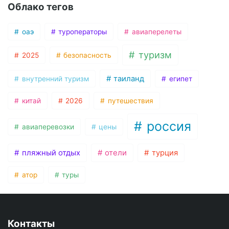
Облако тегов
оаэ
туроператоры
авиаперелеты
туризм
2025
безопасность
таиланд
внутренний туризм
египет
китай
2026
путешествия
россия
авиаперевозки
цены
пляжный отдых
отели
турция
атор
туры
Контакты