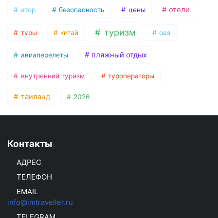
отели
атор
безопасность
цены
туризм
туры
китай
оаэ
пляжный отдых
авиаперелеты
внутренний туризм
туроператоры
таиланд
2026
Контакты
АДРЕС
ТЕЛЕФОН
EMAIL
info@imtraveller.ru
TELEGRAM