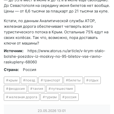
До Севастополя на середину июня билетов нет вообще.
Цены — от 6,6 тысячи за плацкарт до 21 тысячи за купе.
Кстати, по данным Аналитической службы АТОР,
железная дорога обеспечивает четверть всего
туристического потока в Крым. Остальные 75% едут на
своих колёсах. Так что, возможно, пора доставать
ключи от машины?
Источник:
https://www.atorus.ru/article/v-krym-stalo-
bolshe-poezdov-iz-moskvy-no-95-biletov-vse-ravno-
raskupleny-68060
Страна:
Россия
крым
поезд
транспорт
билеты
отдых
феодосия
тavrия
путешествия
железная дорога
туризм
россия
23.05.2026
13:01