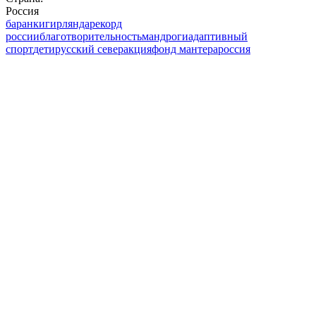
Россия
баранки
гирлянда
рекорд
россии
благотворительность
мандроги
адаптивный
спорт
дети
русский север
акция
фонд мантера
россия