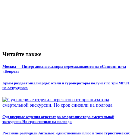
Читайте также
Москва — Питер: авиапассажиры пересаживаются на «Сапсан» из-за
«Ковров»
Крым раздаёт миллиарды: отели и туроператоры получат по три МРОТ
на сотрудника
Суд впервые отделил агрегатора от организатора смертельной
экскурсии. Но срок снизили на полгода
Россияне разбудили Анталью: единственный плюс в топе туристических