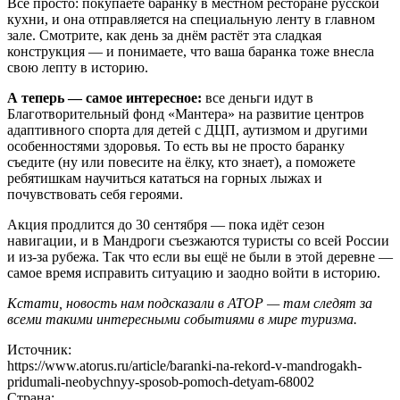
Всё просто: покупаете баранку в местном ресторане русской
кухни, и она отправляется на специальную ленту в главном
зале. Смотрите, как день за днём растёт эта сладкая
конструкция — и понимаете, что ваша баранка тоже внесла
свою лепту в историю.
А теперь — самое интересное:
все деньги идут в
Благотворительный фонд «Мантера» на развитие центров
адаптивного спорта для детей с ДЦП, аутизмом и другими
особенностями здоровья. То есть вы не просто баранку
съедите (ну или повесите на ёлку, кто знает), а поможете
ребятишкам научиться кататься на горных лыжах и
почувствовать себя героями.
Акция продлится до 30 сентября — пока идёт сезон
навигации, и в Мандроги съезжаются туристы со всей России
и из-за рубежа. Так что если вы ещё не были в этой деревне —
самое время исправить ситуацию и заодно войти в историю.
Кстати, новость нам подсказали в АТОР — там следят за
всеми такими интересными событиями в мире туризма.
Источник:
https://www.atorus.ru/article/baranki-na-rekord-v-mandrogakh-
pridumali-neobychnyy-sposob-pomoch-detyam-68002
Страна: