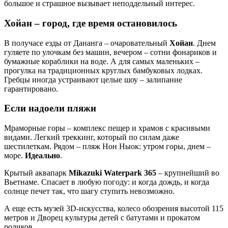
большое и страшное вызывает неподдельный интерес.
Хойан – город, где время остановилось
В получасе езды от Дананга – очаровательный
Хойан
. Днем
гуляете по улочкам без машин, вечером – сотни фонариков и
бумажные кораблики на воде. А для самых маленьких –
прогулка на традиционных круглых бамбуковых лодках.
Гребцы иногда устраивают целые шоу – залипание
гарантировано.
Если надоели пляжи
Мраморные горы – комплекс пещер и храмов с красивыми
видами. Легкий треккинг, который по силам даже
шестилеткам. Рядом – пляж Нон Ныок: утром горы, днем –
море.
Идеально
.
Крытый аквапарк
Mikazuki Waterpark 365
– крупнейший во
Вьетнаме. Спасает в любую погоду: и когда дождь, и когда
солнце печет так, что шагу ступить невозможно.
А еще есть музей 3D-искусства, колесо обозрения высотой 115
метров и Дворец культуры детей с батутами и прокатом
роликов.