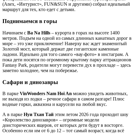
(Anex, «Интурист», FUN&SUN и другими) собрал идеальный
маршрут для тех, кто едет с детьми.
Поднимаемся в горы
Начинаем с
Ba Na Hills
– курорта в горах на высоте 1400
метров. Подъем на одной из самых длинных канатных дорог в
мире – это уже приключение! Наверху вас ждет знаменитый
Золотой мост, который держат две гигантские каменные
ладони. Идеально для того самого «вау-фото» в инстаграм. А
пока дети носятся по огромному крытому парку аттракционов
Fantasy Park, родители могут перевести дух в прохладе – здесь
заметно холоднее, чем на побережье.
Сафари и динозавры
В парке
VinWonders Nam Hoi An
можно увидеть животных,
не выходя из лодки – речное сафари в самом разгаре! Плюс
водные горки, аквазона и карусели на любой вкус.
А в парке
Нуи Тхан Тай
этим летом 2026 года проходит шоу
«Королевство динозавров» – огромные модели
доисторических ящеров, от которых дети будут в восторге.
Особенно если им от 6 до 12 – тот самый возраст, когда всё