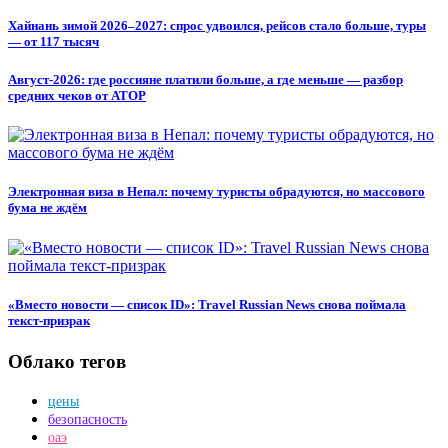
Хайнань зимой 2026–2027: спрос удвоился, рейсов стало больше, туры
— от 117 тысяч
Август-2026: где россияне платили больше, а где меньше — разбор
средних чеков от АТОР
Электронная виза в Непал: почему туристы обрадуются, но массового
бума не ждём
«Вместо новости — список ID»: Travel Russian News снова поймала
текст-призрак
Облако тегов
цены
безопасность
оаэ