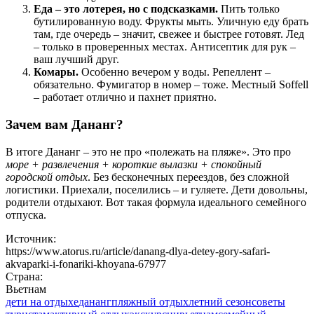
Еда – это лотерея, но с подсказками.
Пить только
бутилированную воду. Фрукты мыть. Уличную еду брать
там, где очередь – значит, свежее и быстрее готовят. Лед
– только в проверенных местах. Антисептик для рук –
ваш лучший друг.
Комары.
Особенно вечером у воды. Репеллент –
обязательно. Фумигатор в номер – тоже. Местный Soffell
– работает отлично и пахнет приятно.
Зачем вам Дананг?
В итоге Дананг – это не про «полежать на пляже». Это про
море + развлечения + короткие вылазки + спокойный
городской отдых
. Без бесконечных переездов, без сложной
логистики. Приехали, поселились – и гуляете. Дети довольны,
родители отдыхают. Вот такая формула идеального семейного
отпуска.
Источник:
https://www.atorus.ru/article/danang-dlya-detey-gory-safari-
akvaparki-i-fonariki-khoyana-67977
Страна:
Вьетнам
дети на отдыхе
дананг
пляжный отдых
летний сезон
советы