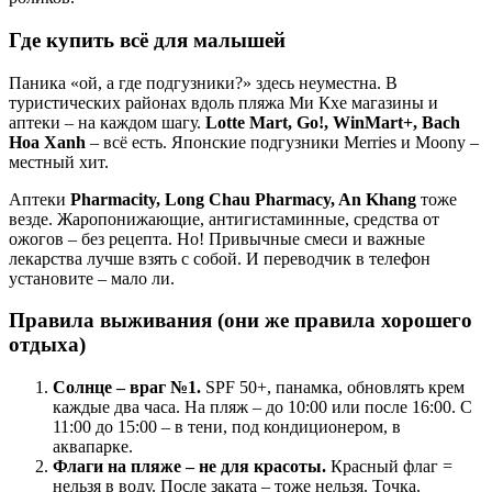
Где купить всё для малышей
Паника «ой, а где подгузники?» здесь неуместна. В
туристических районах вдоль пляжа Ми Кхе магазины и
аптеки – на каждом шагу.
Lotte Mart, Go!, WinMart+, Bach
Hoa Xanh
– всё есть. Японские подгузники Merries и Moony –
местный хит.
Аптеки
Pharmacity, Long Chau Pharmacy, An Khang
тоже
везде. Жаропонижающие, антигистаминные, средства от
ожогов – без рецепта. Но! Привычные смеси и важные
лекарства лучше взять с собой. И переводчик в телефон
установите – мало ли.
Правила выживания (они же правила хорошего
отдыха)
Солнце – враг №1.
SPF 50+, панамка, обновлять крем
каждые два часа. На пляж – до 10:00 или после 16:00. С
11:00 до 15:00 – в тени, под кондиционером, в
аквапарке.
Флаги на пляже – не для красоты.
Красный флаг =
нельзя в воду. После заката – тоже нельзя. Точка.