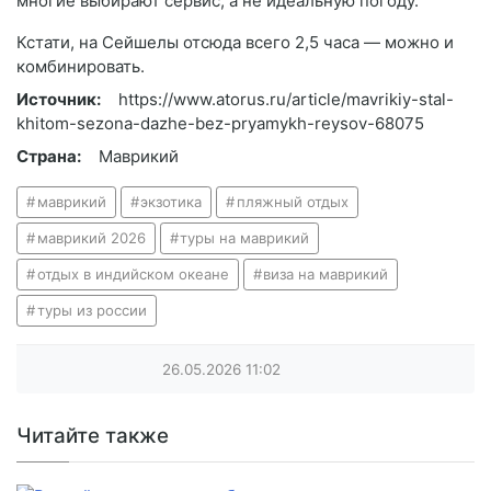
многие выбирают сервис, а не идеальную погоду.
Кстати, на Сейшелы отсюда всего 2,5 часа — можно и
комбинировать.
Источник:
https://www.atorus.ru/article/mavrikiy-stal-
khitom-sezona-dazhe-bez-pryamykh-reysov-68075
Страна:
Маврикий
маврикий
экзотика
пляжный отдых
маврикий 2026
туры на маврикий
отдых в индийском океане
виза на маврикий
туры из россии
26.05.2026
11:02
Читайте также