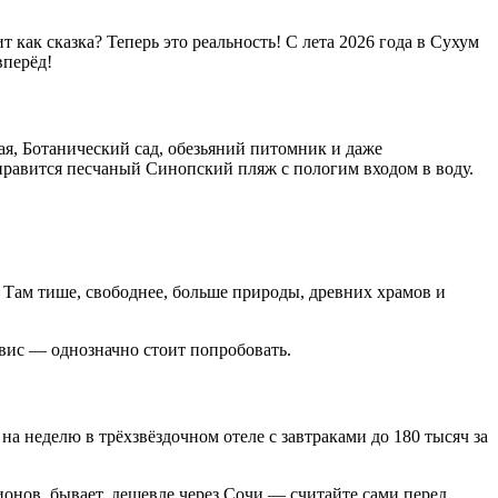
 как сказка? Теперь это реальность! С лета 2026 года в Сухум
вперёд!
ая, Ботанический сад, обезьяний питомник и даже
нравится песчаный Синопский пляж с пологим входом в воду.
Там тише, свободнее, больше природы, древних храмов и
рвис — однозначно стоит попробовать.
 неделю в трёхзвёздочном отеле с завтраками до 180 тысяч за
ионов, бывает, дешевле через Сочи — считайте сами перед