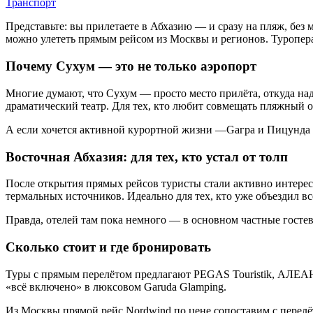
Транспорт
Представьте: вы прилетаете в Абхазию — и сразу на пляж, без 
можно улететь прямым рейсом из Москвы и регионов. Туропер
Почему Сухум — это не только аэропорт
Многие думают, что Сухум — просто место прилёта, откуда над
драматический театр. Для тех, кто любит совмещать пляжный 
А если хочется активной курортной жизни —Gaгра и Пицунда к
Восточная Абхазия: для тех, кто устал от толп
После открытия прямых рейсов туристы стали активно интерес
термальных источников. Идеально для тех, кто уже объездил в
Правда, отелей там пока немного — в основном частные гостев
Сколько стоит и где бронировать
Туры с прямым перелётом предлагают PEGAS Touristik, АЛЕАН,
«всё включено» в люксовом Garuda Glamping.
Из Москвы прямой рейс Nordwind по цене сопоставим с перелёт