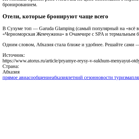
бронированием.
Отели, которые бронируют чаще всего
В Сухуме топ — Garuda Glamping (самый популярный на «всё 
«Черноморская Жемчужина» в Очамчире с SPA и термальным б
Одним словом, Абхазия стала ближе и удобнее. Решайте сами 
Источник:
https://www.atorus.ru/article/pryamye-reysy-v-sukhum-menyayut-otdy
Страна:
Абхазия
прямое авиасообщение
абхазия
летний сезон
новости туризма
пл