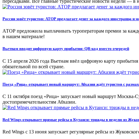
пересадками. Все главные туристические новости недели — в 
Россия зовёт туристов: АТОР предлагает денег за каждого иностранца и 
АТОР предложила выплачивать туроператорам премии за каждо
в нашем материале!
Вьетнам вводит цифровую карту прибытия: QR-код вместо очередей
С 15 апреля 2026 года Вьетнам ввёл цифровую карту прибытия
обязательной по всей стране.
Поезд «Рица» открывает новый маршрут: Абхазия ждёт туристов с размах
С 11 октября поезд «Рица» запускает новый маршрут Москва-С
достопримечательностям Абхазии.
Red Wings открывает прямые рейсы в Кутаиси: трижды в неделю из Жуко
Red Wings с 13 июня запускает регулярные рейсы из Жуковског