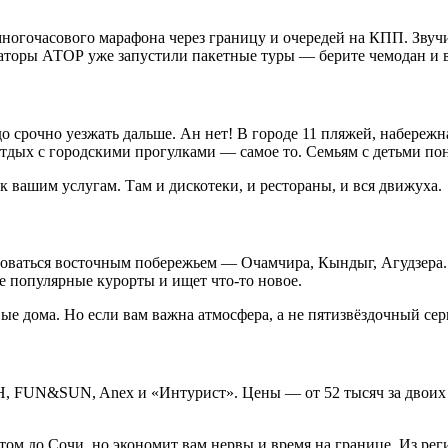
многочасового марафона через границу и очередей на КПП. Звучит
аторы АТОР уже запустили пакетные туры — берите чемодан и 
о срочно уезжать дальше. Ан нет! В городе 11 пляжей, набережн
отдых с городскими прогулками — самое то. Семьям с детьми по
 вашим услугам. Там и дискотеки, и рестораны, и вся движуха.
оваться восточным побережьем — Очамчира, Кындыг, Агудзера. 
се популярные курорты и ищет что-то новое.
ые дома. Но если вам важна атмосфера, а не пятизвёздочный се
 FUN&SUN, Anex и «Интурист». Цены — от 52 тысяч за двоих на
ом до Сочи, но экономит вам нервы и время на границе. Из рег