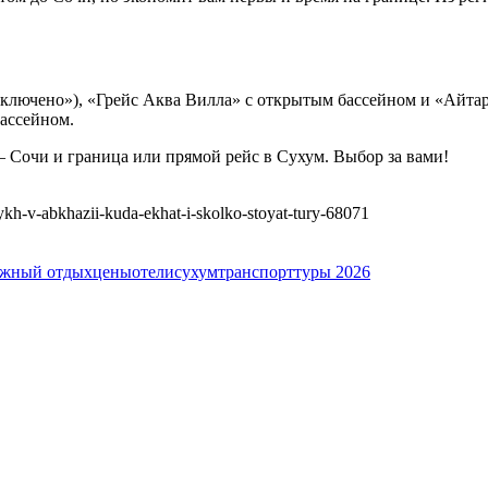
включено»), «Грейс Аква Вилла» с открытым бассейном и «Айта
ассейном.
— Сочи и граница или прямой рейс в Сухум. Выбор за вами!
kh-v-abkhazii-kuda-ekhat-i-skolko-stoyat-tury-68071
яжный отдых
цены
отели
сухум
транспорт
туры 2026