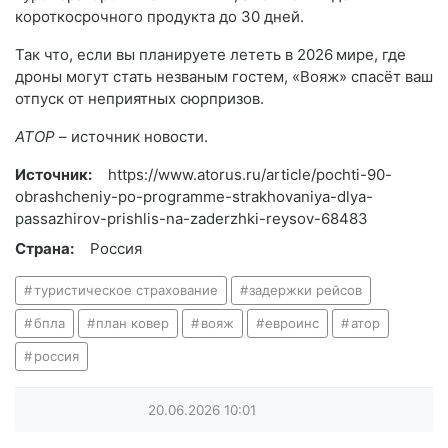
короткосрочного продукта до 30 дней.
Так что, если вы планируете лететь в 2026 мире, где
дроны могут стать незваным гостем, «Вояж» спасёт ваш
отпуск от неприятных сюрпризов.
АТОР
– источник новости.
Источник:
https://www.atorus.ru/article/pochti-90-
obrashcheniy-po-programme-strakhovaniya-dlya-
passazhirov-prishlis-na-zaderzhki-reysov-68483
Страна:
Россия
туристическое страхование
задержки рейсов
бпла
план ковер
вояж
евроинс
атор
россия
20.06.2026
10:01