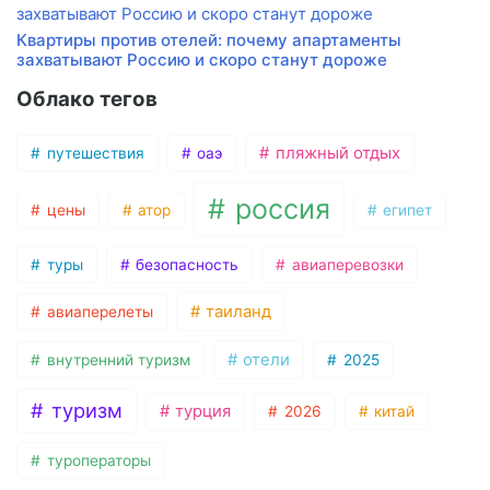
Квартиры против отелей: почему апартаменты
захватывают Россию и скоро станут дороже
Облако тегов
пляжный отдых
путешествия
оаэ
россия
цены
атор
египет
туры
безопасность
авиаперевозки
таиланд
авиаперелеты
отели
внутренний туризм
2025
туризм
турция
2026
китай
туроператоры