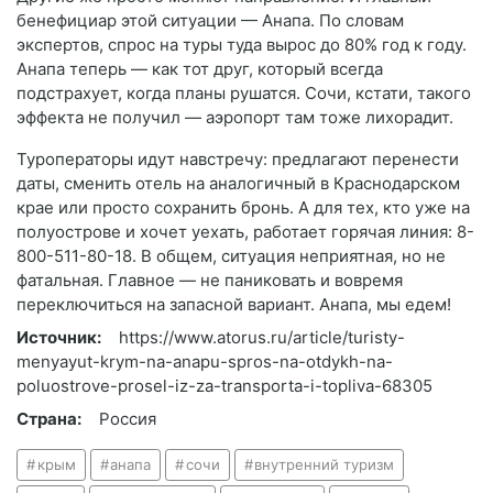
бенефициар этой ситуации — Анапа. По словам
экспертов, спрос на туры туда вырос до 80% год к году.
Анапа теперь — как тот друг, который всегда
подстрахует, когда планы рушатся. Сочи, кстати, такого
эффекта не получил — аэропорт там тоже лихорадит.
Туроператоры идут навстречу: предлагают перенести
даты, сменить отель на аналогичный в Краснодарском
крае или просто сохранить бронь. А для тех, кто уже на
полуострове и хочет уехать, работает горячая линия: 8-
800-511-80-18. В общем, ситуация неприятная, но не
фатальная. Главное — не паниковать и вовремя
переключиться на запасной вариант. Анапа, мы едем!
Источник:
https://www.atorus.ru/article/turisty-
menyayut-krym-na-anapu-spros-na-otdykh-na-
poluostrove-prosel-iz-za-transporta-i-topliva-68305
Страна:
Россия
крым
анапа
сочи
внутренний туризм