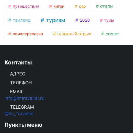
отели
путешествия
китай
оаэ
туризм
таиланд
2026
туры
пляжный отдых
авиаперевозки
египет
Контакты
АДРЕС
ТЕЛЕФОН
EMAIL
info@imtraveller.ru
TELEGRAM
@Im_Traveller
Пункты меню