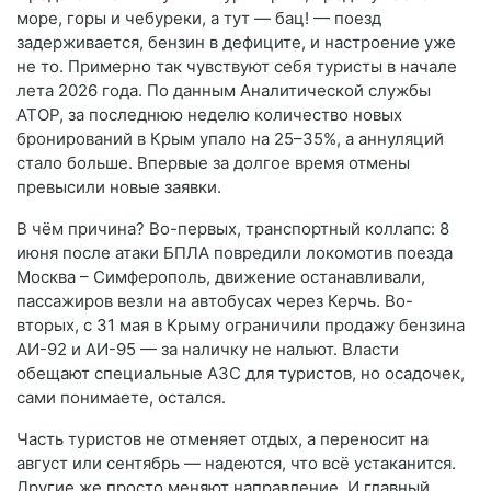
море, горы и чебуреки, а тут — бац! — поезд
задерживается, бензин в дефиците, и настроение уже
не то. Примерно так чувствуют себя туристы в начале
лета 2026 года. По данным Аналитической службы
АТОР, за последнюю неделю количество новых
бронирований в Крым упало на 25–35%, а аннуляций
стало больше. Впервые за долгое время отмены
превысили новые заявки.
В чём причина? Во-первых, транспортный коллапс: 8
июня после атаки БПЛА повредили локомотив поезда
Москва – Симферополь, движение останавливали,
пассажиров везли на автобусах через Керчь. Во-
вторых, с 31 мая в Крыму ограничили продажу бензина
АИ-92 и АИ-95 — за наличку не нальют. Власти
обещают специальные АЗС для туристов, но осадочек,
сами понимаете, остался.
Часть туристов не отменяет отдых, а переносит на
август или сентябрь — надеются, что всё устаканится.
Другие же просто меняют направление. И главный