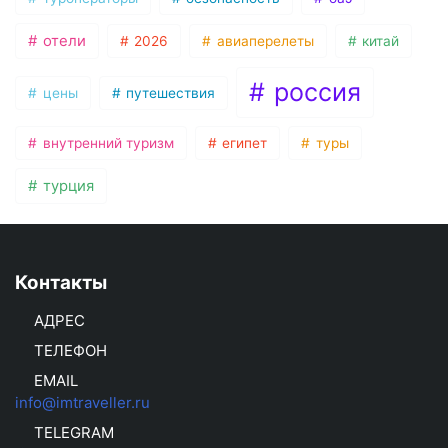
отели
2026
авиаперелеты
китай
россия
цены
путешествия
внутренний туризм
египет
туры
турция
Контакты
АДРЕС
ТЕЛЕФОН
EMAIL
info@imtraveller.ru
TELEGRAM