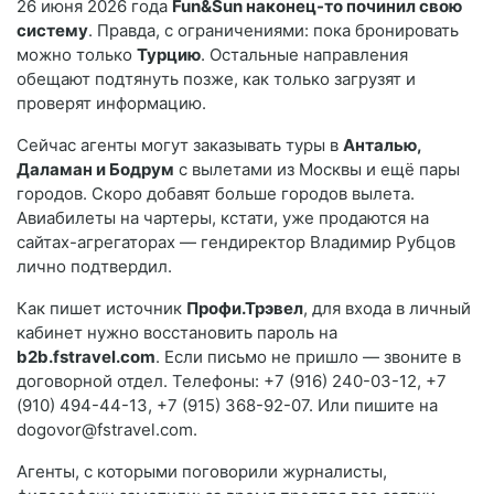
26 июня 2026 года
Fun&Sun наконец-то починил свою
систему
. Правда, с ограничениями: пока бронировать
можно только
Турцию
. Остальные направления
обещают подтянуть позже, как только загрузят и
проверят информацию.
Сейчас агенты могут заказывать туры в
Анталью,
Даламан и Бодрум
с вылетами из Москвы и ещё пары
городов. Скоро добавят больше городов вылета.
Авиабилеты на чартеры, кстати, уже продаются на
сайтах-агрегаторах — гендиректор Владимир Рубцов
лично подтвердил.
Как пишет источник
Профи.Трэвел
, для входа в личный
кабинет нужно восстановить пароль на
b2b.fstravel.com
. Если письмо не пришло — звоните в
договорной отдел. Телефоны: +7 (916) 240-03-12, +7
(910) 494-44-13, +7 (915) 368-92-07. Или пишите на
dogovor@fstravel.com.
Агенты, с которыми поговорили журналисты,