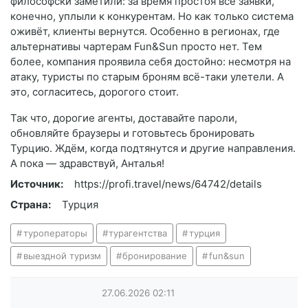
философски заметили: за время простоя все заявки,
конечно, уплыли к конкурентам. Но как только система
оживёт, клиенты вернутся. Особенно в регионах, где
альтернативы чартерам Fun&Sun просто нет. Тем
более, компания проявила себя достойно: несмотря на
атаку, туристы по старым броням всё-таки улетели. А
это, согласитесь, дорогого стоит.
Так что, дорогие агенты, доставайте пароли,
обновляйте браузеры и готовьтесь бронировать
Турцию. Ждём, когда подтянутся и другие направления.
А пока — здравствуй, Анталья!
Источник:
https://profi.travel/news/64742/details
Страна:
Турция
туроператоры
турагентства
турция
выездной туризм
бронирование
fun&sun
27.06.2026
02:11