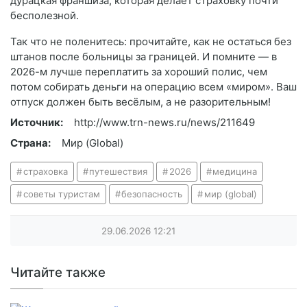
дурацкая франшиза, которая делает страховку почти
бесполезной.
Так что не поленитесь: прочитайте, как не остаться без
штанов после больницы за границей. И помните — в
2026-м лучше переплатить за хороший полис, чем
потом собирать деньги на операцию всем «миром». Ваш
отпуск должен быть весёлым, а не разорительным!
Источник:
http://www.trn-news.ru/news/211649
Страна:
Мир (Global)
страховка
путешествия
2026
медицина
советы туристам
безопасность
мир (global)
29.06.2026
12:21
Читайте также