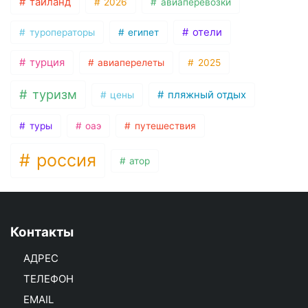
таиланд
2026
авиаперевозки
отели
туроператоры
египет
турция
авиаперелеты
2025
туризм
пляжный отдых
цены
туры
оаэ
путешествия
россия
атор
Контакты
АДРЕС
ТЕЛЕФОН
EMAIL