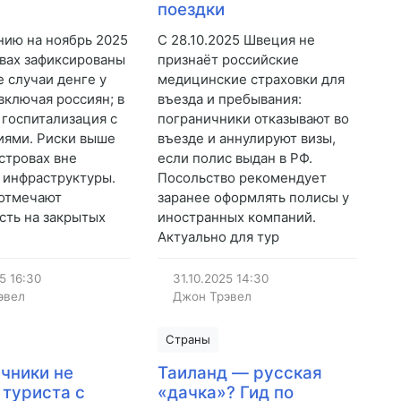
поездки
нию на ноябрь 2025
С 28.10.2025 Швеция не
вах зафиксированы
признаёт российские
 случаи денге у
медицинские страховки для
включая россиян; в
въезда и пребывания:
 госпитализация с
пограничники отказывают во
ями. Риски выше
въезде и аннулируют визы,
островах вне
если полис выдан в РФ.
 инфраструктуры.
Посольство рекомендует
 отмечают
заранее оформлять полисы у
сть на закрытых
иностранных компаний.
Актуально для тур
25
16:30
31.10.2025
14:30
эвел
Джон Трэвел
Страны
чники не
Таиланд — русская
 туриста с
«дачка»? Гид по