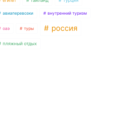
таиланд
турция
египет
авиаперевозки
внутренний туризм
россия
оаэ
туры
пляжный отдых