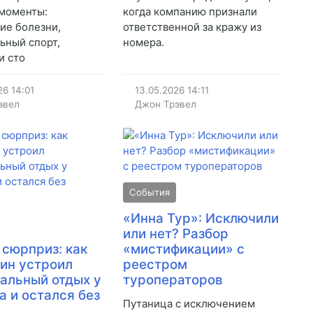
моменты:
когда компанию признали
ие болезни,
ответственной за кражу из
ьный спорт,
номера.
и сто
26
14:01
13.05.2026
14:11
эвел
Джон Трэвел
События
«Инна Тур»: Исключили
или нет? Разбор
 сюрприз: как
«мистификации» с
ин устроил
реестром
альный отдых у
туроператоров
а и остался без
Путаница с исключением