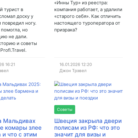
«Инны Тур» из реестра:
й турист в
компания работает, а удалили
сломал доску у
«старого себя». Как отличить
и повредил ногу.
настоящего туроператора от
 помогла, но
призрака?
ию не дали.
сторию и советы
Profi.Travel.
26
16:21
16.01.2026
12:20
эвел
Джон Трэвел
Советы
а Мальдивах
Швеция закрыла двери
де комары злее
полисам из РФ: что это
 и что с этим
значит для визы и