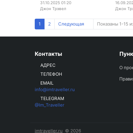
31.10.2025
01:20
16.09.20
Джон Трэвел
Джон Тр
1
2
Следующая
Показаны 1-15 и
Контакты
Пун
АДРЕС
О про
ТЕЛЕФОН
Прави
EMAIL
info@imtraveller.ru
TELEGRAM
@Im_Traveller
imtraveller.ru
© 2026