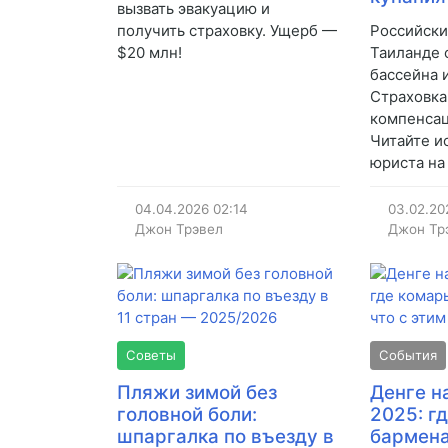
вызвать эвакуацию и
получить страховку. Ущерб —
Российски
$20 млн!
Таиланде 
бассейна 
Страховка
компенсац
Читайте и
юриста на 
04.04.2026
02:14
03.02.20
Джон Трэвел
Джон Тр
Советы
События
Пляжи зимой без
Денге н
головной боли:
2025: г
шпаргалка по въезду в
бармена