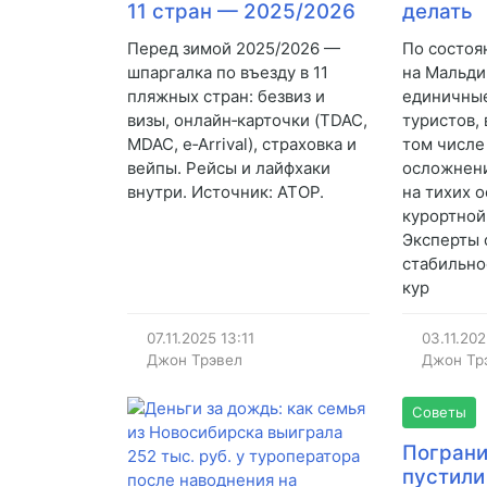
11 стран — 2025/2026
делать
Перед зимой 2025/2026 —
По состоя
шпаргалка по въезду в 11
на Мальди
пляжных стран: безвиз и
единичные
визы, онлайн‑карточки (TDAC,
туристов, 
MDAC, e‑Arrival), страховка и
том числе
вейпы. Рейсы и лайфхаки
осложнени
внутри. Источник: АТОР.
на тихих 
курортной
Эксперты
стабильно
кур
07.11.2025
13:11
03.11.20
Джон Трэвел
Джон Тр
Советы
Пограни
пустили