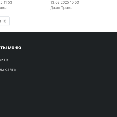
25
11:53
13.08.2025
10:53
эвел
Джон Трэвел
з 18
кты меню
екте
ла сайта