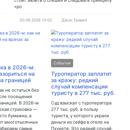
стоит забыть о спешке и следовать принципу
«po
30.06.2026
13:02
Джон Трэвел
События
ка в 2026-м:
разориться на
Туроператор заплатит
за границей
за кражу: редкий
случай компенсации
ак не остаться без
туристу в 277 тыс. руб.
сле посещения
границей. В 2026-м
Суд взыскал с туроператора
ская страховка —
277 тыс. руб. в пользу
сто бумажка, а
туриста, у которого украли
от многотысячных
деньги из сейфа в отеле на
азбираем самые
Пхукете. Это редкий случай,