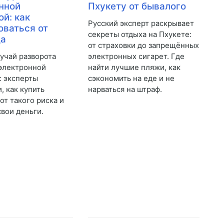
нной
Пхукету от бывалого
ой: как
Русский эксперт раскрывает
оваться от
секреты отдыха на Пхукете:
да
от страховки до запрещённых
учай разворота
электронных сигарет. Где
 электронной
найти лучшие пляжи, как
: эксперты
сэкономить на еде и не
, как купить
нарваться на штраф.
от такого риска и
свои деньги.