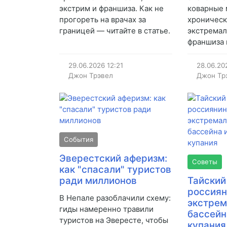
экстрим и франшиза. Как не
коварные 
прогореть на врачах за
хроническ
границей — читайте в статье.
экстремал
франшиза 
29.06.2026
12:21
28.06.20
Джон Трэвел
Джон Тр
События
Эверестский аферизм:
Советы
как "спасали" туристов
ради миллионов
Тайский
россиян
В Непале разоблачили схему:
экстрем
гиды намеренно травили
бассейн
туристов на Эвересте, чтобы
купания