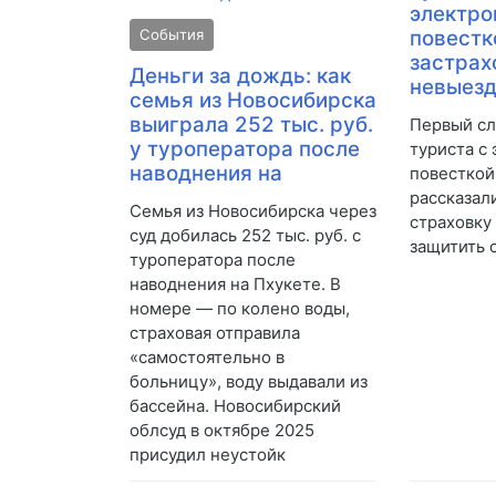
электро
События
повестк
застрах
Деньги за дождь: как
невыез
семья из Новосибирска
выиграла 252 тыс. руб.
Первый сл
у туроператора после
туриста с
наводнения на
повесткой
рассказали
Семья из Новосибирска через
страховку 
суд добилась 252 тыс. руб. с
защитить 
туроператора после
наводнения на Пхукете. В
номере — по колено воды,
страховая отправила
«самостоятельно в
больницу», воду выдавали из
бассейна. Новосибирский
облсуд в октябре 2025
присудил неустойк