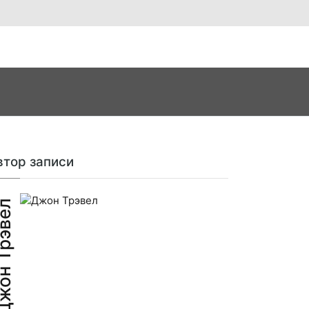
втор записи
н Трэвел