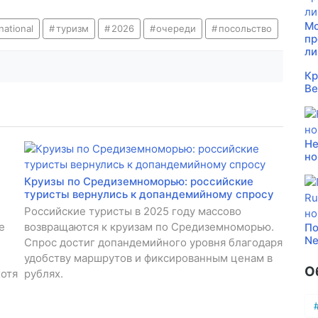
Мо
rnational
туризм
2026
очереди
посольство
пр
ли
Кр
Be
Не
но
Круизы по Средиземноморью: российские
туристы вернулись к допандемийному спросу
Российские туристы в 2025 году массово
е
возвращаются к круизам по Средиземноморью.
По
Ne
Спрос достиг допандемийного уровня благодаря
удобству маршрутов и фиксированным ценам в
О
хотя
рублях.