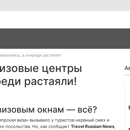
вернулись, а очереди растаяли!
визовые центры
А
реди растаяли!
Джо
визовым окнам — всё?
прская виза» вызывало у туристов нервный смех и
ен посольства. Но, как сообщает
Travel Russian News
,