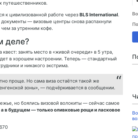
х путешественников.
Во
ся к цивилизованной работе через
BLS International
.
ь документы — визовые центры снова распахнули
По
 чем за утренним кофе.
м деле?
квест: занять место в «живой очереди» в 5 утра,
П
 будет в хорошем настроении. Теперь — стандартный
рудники и никакого экстрима.
тно проще. Но сама виза остаётся такой же
шенгенской зоны», — подчёркивается в сообщении.
Ч
режье, но боялись визовой волокиты — сейчас самое
 а в будущем — только оливковые рощи и ласковое
Во
во
1670