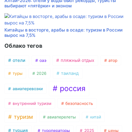
Алтай-2026: отели у воды бьют рекорды, туристы
выбирают «пятёрки» и эконом
Китайцы в восторге, арабы в осаде: туризм в России
вырос на 7,5%
Облако тегов
отели
пляжный отдых
оаэ
атор
таиланд
туры
2026
россия
авиаперевозки
внутренний туризм
безопасность
туризм
авиаперелеты
китай
турция
туроператоры
2025
цены