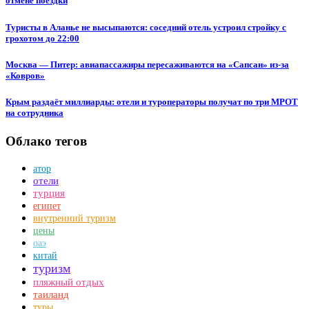
отмене поездки
Туристы в Аланье не высыпаются: соседний отель устроил стройку с
грохотом до 22:00
Москва — Питер: авиапассажиры пересаживаются на «Сапсан» из-за
«Ковров»
Крым раздаёт миллиарды: отели и туроператоры получат по три МРОТ
на сотрудника
Облако тегов
атор
отели
турция
египет
внутренний туризм
цены
оаэ
китай
туризм
пляжный отдых
таиланд
туры