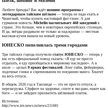
Шёлк, шопинг и Michelin
Любите бренды? Вас ждёт
шопинг-программа с
легендарным тайским шёлком
— теперь не надо ехать в
Чиангмай, чтобы купить настоящий фат-тхонг. А для
гурманов новость:
Michelin насчитывает 468 заведений
в
стране. Это больше, чем в некоторых европейских столицах.
И да, звёзды раздавали не только за пад-крапао — местная
высокая кухня вышла на новый уровень.
ЮНЕСКО пополнилась тремя городами
Три тайских города получили
статус ЮНЕСКО
— теперь у
вас есть официальный повод сказать: «Я еду не просто
отдыхать, я еду приобщаться к мировому наследию». А в
июле — целых
9 ярких фестивалей
. Лонг-тайм, фейерверки,
лодочные гонки и соревнования по поеданию манго. Хватит
на весь отпуск.
В общем, 2026 год в Таиланде — это не просто отпуск, а
перезагрузка. Сёрфите на здоровье, спите в эко-раю, ешьте как
боги — и не забудьте прихватить шёлковый платок.
Источник:
http://www.trn-news.ru/news/211681