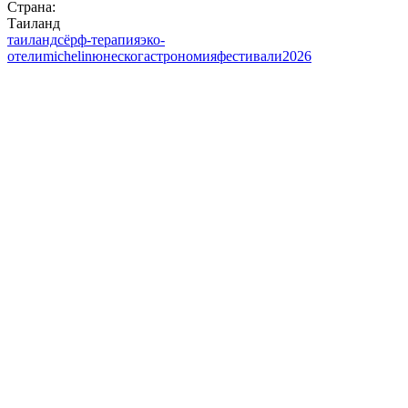
Страна:
Таиланд
таиланд
сёрф-терапия
эко-
отели
michelin
юнеско
гастрономия
фестивали
2026