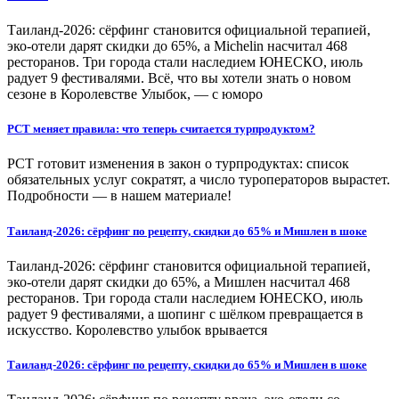
Таиланд-2026: сёрфинг становится официальной терапией,
эко-отели дарят скидки до 65%, а Michelin насчитал 468
ресторанов. Три города стали наследием ЮНЕСКО, июль
радует 9 фестивалями. Всё, что вы хотели знать о новом
сезоне в Королевстве Улыбок, — с юморо
РСТ меняет правила: что теперь считается турпродуктом?
РСТ готовит изменения в закон о турпродуктах: список
обязательных услуг сократят, а число туроператоров вырастет.
Подробности — в нашем материале!
Таиланд-2026: сёрфинг по рецепту, скидки до 65% и Мишлен в шоке
Таиланд-2026: сёрфинг становится официальной терапией,
эко-отели дарят скидки до 65%, а Мишлен насчитал 468
ресторанов. Три города стали наследием ЮНЕСКО, июль
радует 9 фестивалями, а шопинг с шёлком превращается в
искусство. Королевство улыбок врывается
Таиланд-2026: сёрфинг по рецепту, скидки до 65% и Мишлен в шоке