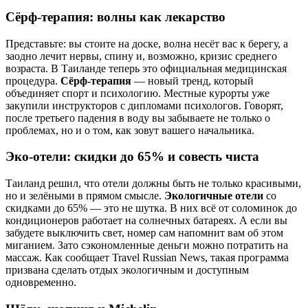
Сёрф-терапия: волны как лекарство
Представьте: вы стоите на доске, волна несёт вас к берегу, а
заодно лечит нервы, спину и, возможно, кризис среднего
возраста. В Таиланде теперь это официальная медицинская
процедура.
Сёрф-терапия
— новый тренд, который
объединяет спорт и психологию. Местные курорты уже
закупили инструкторов с дипломами психологов. Говорят,
после третьего падения в воду вы забываете не только о
проблемах, но и о том, как зовут вашего начальника.
Эко-отели: скидки до 65% и совесть чиста
Таиланд решил, что отели должны быть не только красивыми,
но и зелёными в прямом смысле.
Экологичные отели
со
скидками до 65% — это не шутка. В них всё от соломинок до
кондиционеров работает на солнечных батареях. А если вы
забудете выключить свет, номер сам напомнит вам об этом
миганием. Зато сэкономленные деньги можно потратить на
массаж. Как сообщает Travel Russian News, такая программа
призвана сделать отдых экологичным и доступным
одновременно.