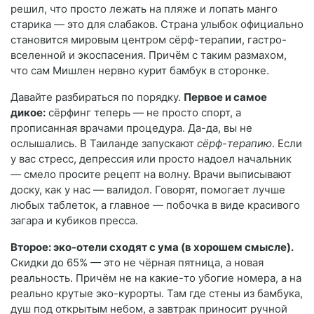
решил, что просто лежать на пляже и лопать манго
старика — это для слабаков. Страна улыбок официально
становится мировым центром сёрф-терапии, гастро-
вселенной и экоспасения. Причём с таким размахом,
что сам Мишлен нервно курит бамбук в сторонке.
Давайте разбираться по порядку.
Первое и самое
дикое:
сёрфинг теперь — не просто спорт, а
прописанная врачами процедура. Да-да, вы не
ослышались. В Таиланде запускают
сёрф-терапию
. Если
у вас стресс, депрессия или просто надоел начальник
— смело просите рецепт на волну. Врачи выписывают
доску, как у нас — валидол. Говорят, помогает лучше
любых таблеток, а главное — побочка в виде красивого
загара и кубиков пресса.
Второе: эко-отели сходят с ума (в хорошем смысле).
Скидки до 65% — это не чёрная пятница, а новая
реальность. Причём не на какие-то убогие номера, а на
реально крутые эко-курорты. Там где стены из бамбука,
душ под открытым небом, а завтрак приносит ручной