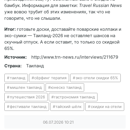
бамбук. Информация для заметки:
Travel Russian News
уже вовсю трубит об этих изменениях, так что не
говорите, что не слышали.
Итог:
готовьте доски, доставайте поварские колпаки и
эко-сумки — Таиланд-2026 не оставляет шансов на
скучный отпуск. А если оставит, то только со скидкой
65%.
Источник:
http://www.trn-news.ru/interviews/211679
Страна:
Таиланд
таиланд
сёрфинг терапия
эко-отели скидки 65%
мишлен таиланд
юнеско таиланд
путешествия 2026
гастрономия таиланд
фестивали таиланд
тайский шёлк
скидки на отели
06.07.2026
10:21