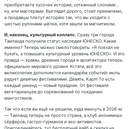
приобретаете кусочек истории, сотканный слонами...
ну, или мастерами. Выглядит дорого, стоит приемлемо,
а продавцы плетут историю так, что вы уходите с
шестью рулонами шёлка, хотя зашли за магнитиком.
И, наконец, культурный коллапс.
Сразу три города
Таиланда получили статус наследия ЮНЕСКО. Какие
именно? Теперь можно смело говорить: «Я поехал не
бухать, а повышать культурный уровень ЮНЕСКО». И это
правда — храмы, древние города и архитектура теперь
официально мирового уровня. Кстати, всё это
великолепие дополняется календарём событий: июль
радует
девятью фестивалями
. Девять, Карл! То есть
каждый уикенд — новый праздник. От фестиваля
вегетарианцев до соревнований по поеданию
мангостинов.
Так что если вы ещё не решили, куда махнуть в 2026-м
— Таиланд теперь не просто страна, а клуб анонимных
сёрферов, гастро-гурманов и эко-активистов.
Присоединяйтесь, тут бесплатный вайб и скидка на