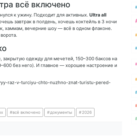
ьтра всё включено
рнулся к ужину. Подходит для активных.
Ultra all
очешь завтрак в полдень, хочешь коктейль в 3 ночи
рк, хаммам, вечерние шоу — всё в одном флаконе.
 ворота.
ко
), закрытую одежду для мечетей, 150–300 баксов на
00–600 без него). И главное — хорошее настроение и
rvyy-raz-v-turciyu-chto-nuzhno-znat-turistu-pered-
ых
всё включено
документы
2026