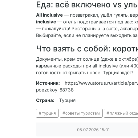
Еда: всё включено vs ул
All inclusive
— позавтракал, ушёл гулять, ве
inclusive
— отель подстраивается под вас: х
— пожалуйста! Рестораны a la carte, аквапа
Выбирайте, если не планируете выходить за
Что взять с собой: корот
Документы, крем от солнца (даже в октябре
карманные расходы при all inclusive (или 4
готовность открывать новое. Турция ждёт!
Источник:
https://www.atorus.ru/article/pe
poezdkoy-68738
Страна:
Турция
турция
советы туристам
пляжный отд
05.07.2026
15:01