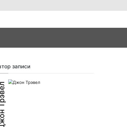
втор записи
н Трэвел