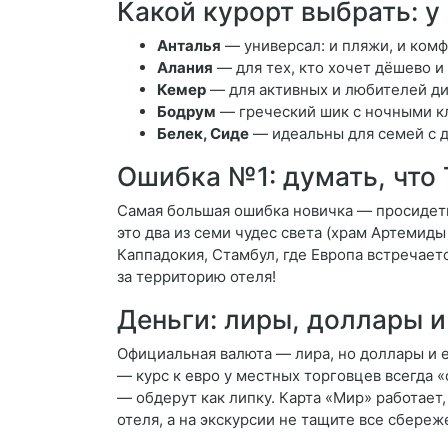
Какой курорт выбрать: у
Анталья
— универсал: и пляжи, и комфо
Алания
— для тех, кто хочет дёшево и
Кемер
— для активных и любителей ди
Бодрум
— греческий шик с ночными клу
Белек, Сиде
— идеальны для семей с 
Ошибка №1: думать, что 
Самая большая ошибка новичка — просидеть
это два из семи чудес света (храм Артемиды
Каппадокия, Стамбул, где Европа встречает
за территорию отеля!
Деньги: лиры, доллары и
Официальная валюта — лира, но доллары и 
— курс к евро у местных торговцев всегда 
— обдерут как липку. Карта «Мир» работает,
отеля, а на экскурсии не тащите все сбереж