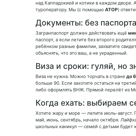
над Каппадокией и котики в каждом дворе. 
туроператору. Мы (с помощью
АТОР
) ответ
Документы: без паспорт
Загранпаспорт должен действовать ещё
ми
паспорт, а если летите без второго родителя
ребёнком разные фамилии, захватите свиде
объяснять, что это ваш, а не украденный.
Виза и сроки: гуляй, но 
Виза не нужна. Можно торчать в стране
до 
больше 90. Если захотите остаться на трети
либо оформлять ВНЖ. Прямой перелёт из Мос
Когда ехать: выбираем с
Хотите жару и море — лепите июль-август
май, июнь, сентябрь, начало октября.
Лайфха
школьных каникул — семей с детьми будет к