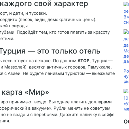
 каждого свой характер
рт, и дети, и тусовки.
Вм
 сердито (песок, виды, демократичные цены).
сн
кой природы.
бами. Подойдёт тем, кто готов платить за красоту.
детьми.
Турция — это только отель
Мо
де
 весь отпуск на лежаке. По данным
АТОР
, Турция —
д
 и Мавзолей), десятки античных городов, Памуккале,
Ро
ся с Азией. Не будьте ленивым туристом — выезжайте
ну
ры
 карта «Мир»
евро принимают везде. Выгоднее платить долларами
«У
«сферический в вакууме». Рубли менять не советуем
мл
 но не везде и с перебоями. Держите наличку в сейфе
ения.
О