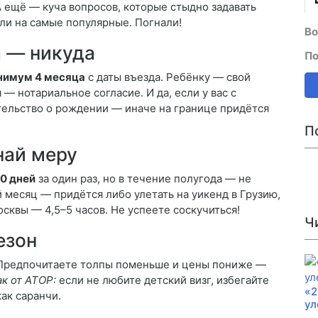
А ещё — куча вопросов, которые стыдно задавать
или на самые популярные. Погнали!
Во
а — никуда
По
нимум 4 месяца
с даты въезда. Ребёнку — свой
 — нотариальное согласие. И да, если у вас с
тельство о рождении — иначе на границе придётся
П
знай меру
60 дней
за один раз, но в течение полугода — не
й месяц — придётся либо улетать на уикенд в Грузию,
квы — 4,5–5 часов. Не успеете соскучиться!
Ч
езон
. Предпочитаете толпы поменьше и цены пониже —
к от АТОР:
если не любите детский визг, избегайте
«2
ак саранчи.
ул