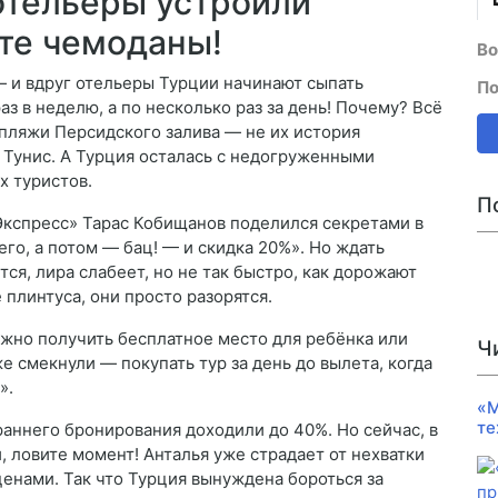
отельеры устроили
те чемоданы!
Во
— и вдруг отельеры Турции начинают сыпать
По
аз в неделю, а по несколько раз за день! Почему? Всё
 пляжи Персидского залива — не их история
и Тунис. А Турция осталась с недогруженными
х туристов.
П
Экспресс» Тарас Кобищанов поделился секретами в
его, а потом — бац! — и скидка 20%». Но ждать
тся, лира слабеет, но не так быстро, как дорожают
 плинтуса, они просто разорятся.
ожно получить бесплатное место для ребёнка или
Ч
е смекнули — покупать тур за день до вылета, когда
».
«М
те
и раннего бронирования доходили до 40%. Но сейчас, в
 ловите момент! Анталья уже страдает от нехватки
ценами. Так что Турция вынуждена бороться за