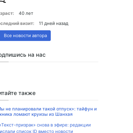
зраст:
40 лет
следний визит:
11 дней назад
Все новости автора
одпишись на нас
итайте также
ы не планировали такой отпуск»: тайфун и
хника ломают круизы из Шанхая