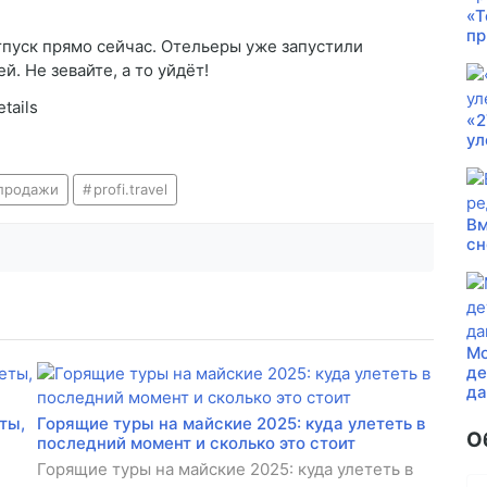
«Т
пр
тпуск прямо сейчас. Отельеры уже запустили
ей. Не зевайте, а то уйдёт!
tails
«2
ул
продажи
profi.travel
Вм
сн
Мо
де
д
ты,
Горящие туры на майские 2025: куда улететь в
О
последний момент и сколько это стоит
Горящие туры на майские 2025: куда улететь в