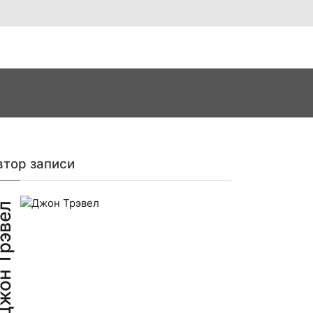
втор записи
н Трэвел