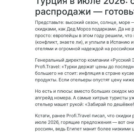
Турция в июле 2026: 
распродажи — готовь
Представьте: высокий сезон, солнце, море 
скидками, как Дед Мороз подарками. Да не р
просто: европейцы в этом году решили, что
(конфликт, знаете ли), и уплыли в Испанию 
отелями и огромной надеждой на российски
Генеральный директор компании «Русский 
Profi.Travel: «Турки держат цены до последн
большего не стоит: инфляция в стране кусае
продукты. Если отельеры опустят цену ниже
Но есть и плюсы: вместо больших скидок м
апгрейд номера. А самые хитрые туристы уж
отельер машет рукой: «Забирай по дешёвке!
Кстати, ранее Profi.Travel писал, что скидк
июле 2026, горящие предложения — вот они,
россиян, ведь Египет манит более низкими 