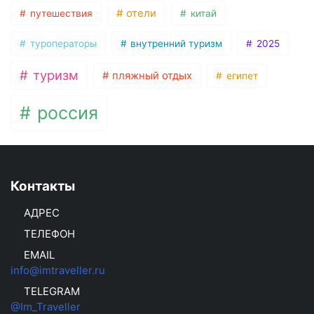
отели
путешествия
китай
туроператоры
внутренний туризм
2025
туризм
пляжный отдых
египет
россия
Контакты
АДРЕС
ТЕЛЕФОН
EMAIL
info@imtraveller.ru
TELEGRAM
@Im_Traveller