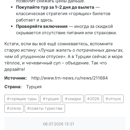
позволит снижать цены дальше.
Покупайте тур за 1–2 дня до вылета
—
классическая стратегия «горящих» билетов
работает и здесь.
Проверяйте включения
— иногда за скидкой
скрывается отсутствие питания или страховки.
Кстати, если вы всё ещё сомневаетесь, вспомните
старую истину:
«Лучше жалеть о потраченных деньгах,
чем об упущенном отпуске»
. А в Турции сейчас и море
тёплое, и чечевичный суп – объедение. Так что
дерзайте!
Источник:
http://www.trn-news.ru/news/211684
Страна:
Турция
горящие туры
турция
скидки
2026
отпуск
отели
советы туристам
06.07.2026
13:21