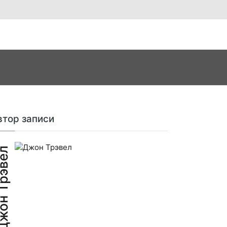
втор записи
н Трэвел