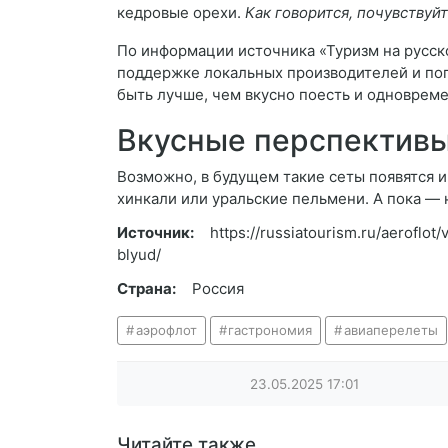
кедровые орехи.
Как говорится, почувствуй
По информации источника «Туризм на русско
поддержке локальных производителей и поп
быть лучше, чем вкусно поесть и одновре
Вкусные перспектив
Возможно, в будущем такие сеты появятся и
хинкали или уральские пельмени. А пока — 
Источник:
https://russiatourism.ru/aeroflo
blyud/
Страна:
Россия
аэрофлот
гастрономия
авиаперелеты
23.05.2025
17:01
Читайте также