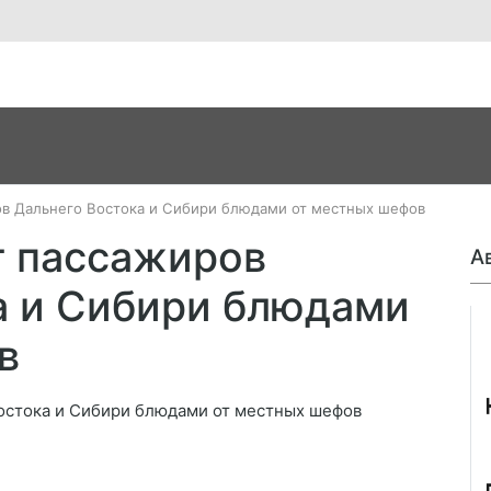
ов Дальнего Востока и Сибири блюдами от местных шефов
т пассажиров
А
а и Сибири блюдами
Джо
в