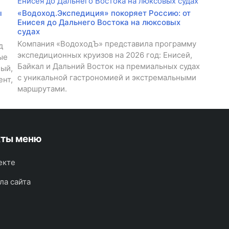
ы
«Водоход.Экспедиция» покоряет Россию: от
Енисея до Дальнего Востока на люксовых
судах
Компания «ВодоходЪ» представила программу
д
экспедиционных круизов на 2026 год: Енисей,
ые
Байкал и Дальний Восток на премиальных судах
ный,
с уникальной гастрономией и экстремальными
ент,
маршрутами.
кты меню
екте
ла сайта