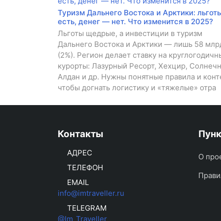
Туризм Дальнего Востока и Арктики: льгот
есть, денег — нет. Что изменится в 2025?
Льготы щедрые, а инвестиции в туризм
Дальнего Востока и Арктики — лишь 58 млр
(2%). Регион делает ставку на круглогодичн
курорты: Лазурный Ресорт, Хехцир, Солнеч
Алдан и др. Нужны понятные правила и конт
чтобы догнать логистику и «тяжелые» отра
Контакты
Пун
АДРЕС
О про
ТЕЛЕФОН
Прави
EMAIL
info@imtraveller.ru
TELEGRAM
@Im_Traveller