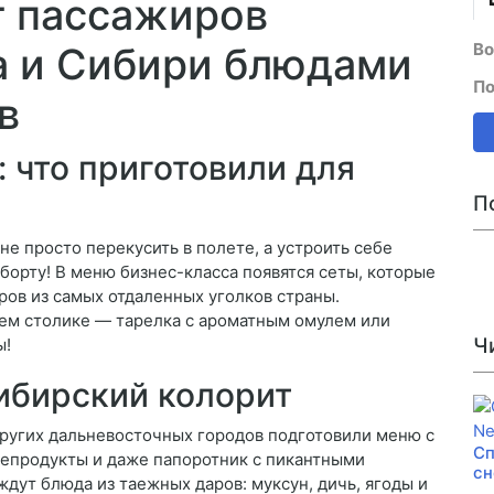
т пассажиров
Во
а и Сибири блюдами
По
в
: что приготовили для
П
не просто перекусить в полете, а устроить себе
борту! В меню бизнес-класса появятся сеты, которые
ров из самых отдаленных уголков страны.
ашем столике — тарелка с ароматным омулем или
Ч
ы!
ибирский колорит
других дальневосточных городов подготовили меню с
Сп
епродукты и даже папоротник с пикантными
сн
ждут блюда из таежных даров: муксун, дичь, ягоды и