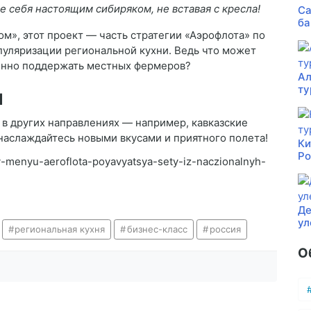
те себя настоящим сибиряком, не вставая с кресла!
Са
ба
м», этот проект — часть стратегии «Аэрофлота» по
уляризации региональной кухни. Ведь что может
менно поддержать местных фермеров?
Ал
ту
ы
 в других направлениях — например, кавказские
наслаждайтесь новыми вкусами и приятного полета!
Ки
Ро
t/v-menyu-aeroflota-poyavyatsya-sety-iz-naczionalnyh-
Де
ул
региональная кухня
бизнес-класс
россия
О