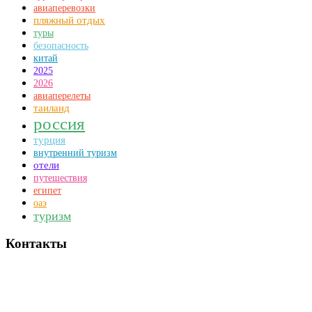
авиаперевозки
пляжный отдых
туры
безопасность
китай
2025
2026
авиаперелеты
таиланд
россия
турция
внутренний туризм
отели
путешествия
египет
оаэ
туризм
Контакты