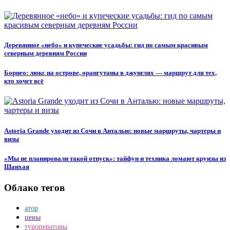
Деревянное «небо» и купеческие усадьбы: гид по самым красивым
северным деревням России
Борнео: люкс на острове, орангутаны в джунглях — маршрут для тех,
кто хочет всё
Astoria Grande уходит из Сочи в Анталью: новые маршруты, чартеры и
визы
«Мы не планировали такой отпуск»: тайфун и техника ломают круизы из
Шанхая
Облако тегов
атор
цены
туроператоры