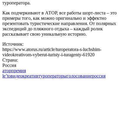
туроператора.
Как подчеркивают в АТОР, все работы шорт-листа – это
примеры того, как можно оригинально и эффектно
презентовать туристические направления. От полярных
экспедиций до пляжного отдыха – каждый ролик
рассказывает свою уникальную историю.
Источник:
https://www.atorus.ru/article/turoperatora-s-luchshim-
videokreativom-vyberut-turisty-i-turagenty-61920
Страна:
Россия
атор
премия
le’to
видеокреатив
туроператоры
голосование
россия