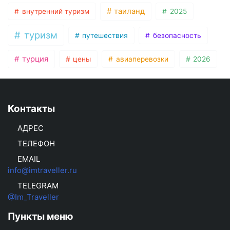
таиланд
внутренний туризм
2025
туризм
путешествия
безопасность
турция
цены
авиаперевозки
2026
Контакты
АДРЕС
ТЕЛЕФОН
EMAIL
info@imtraveller.ru
TELEGRAM
@Im_Traveller
Пункты меню