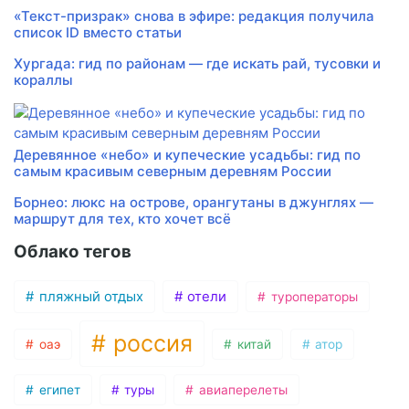
«Текст-призрак» снова в эфире: редакция получила
список ID вместо статьи
Хургада: гид по районам — где искать рай, тусовки и
кораллы
Деревянное «небо» и купеческие усадьбы: гид по
самым красивым северным деревням России
Борнео: люкс на острове, орангутаны в джунглях —
маршрут для тех, кто хочет всё
Облако тегов
пляжный отдых
отели
туроператоры
россия
оаэ
китай
атор
египет
туры
авиаперелеты