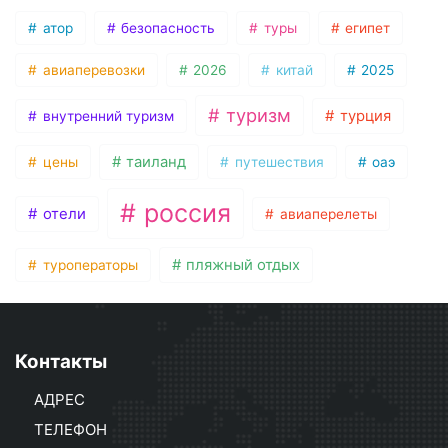
атор
безопасность
туры
египет
авиаперевозки
2026
китай
2025
туризм
турция
внутренний туризм
таиланд
цены
путешествия
оаэ
россия
отели
авиаперелеты
пляжный отдых
туроператоры
Контакты
АДРЕС
ТЕЛЕФОН