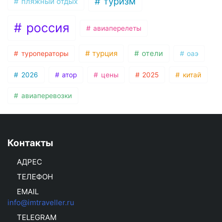
туризм
пляжный отдых
россия
авиаперелеты
турция
отели
туроператоры
оаэ
2026
атор
цены
2025
китай
авиаперевозки
Контакты
АДРЕС
ТЕЛЕФОН
EMAIL
info@imtraveller.ru
TELEGRAM