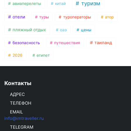
туризм
авиаперелеты
китай
отели
туры
туроператоры
атор
пляжный отдых
оаэ
цены
таиланд
безопасность
путешествия
2026
египет
Контакты
АДРЕС
ТЕЛЕФОН
EMAIL
info@imtraveller.ru
TELEGRAM