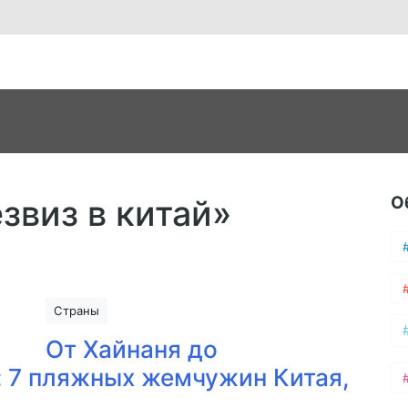
О
езвиз в китай»
Страны
От Хайнаня до
: 7 пляжных жемчужин Китая,