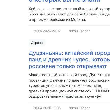
Хайнань — не единственный пляжный курорт 
россияне открывают для себя Далянь, Бэйдай
и прямыми рейсами из Москвы.
25.05.2026
20:07
Джон Трэвел
Страны
Дуцзянъянь: китайский горо
панд и древних чудес, котор
россияне только открывают
Малоизвестный китайский город Дуцзянъянь
провинции Сычуань привлекает российских
туристов уникальным питомником панд,
древней ирригационной системой ЮНЕСКО 
оздоровительными практиками кунг-фу.
26.04.2026
13:06
Джон Трэвел