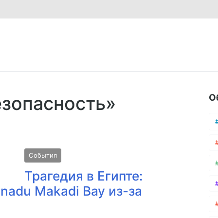
О
езопасность»
События
Трагедия в Египте:
anadu Makadi Bay из-за