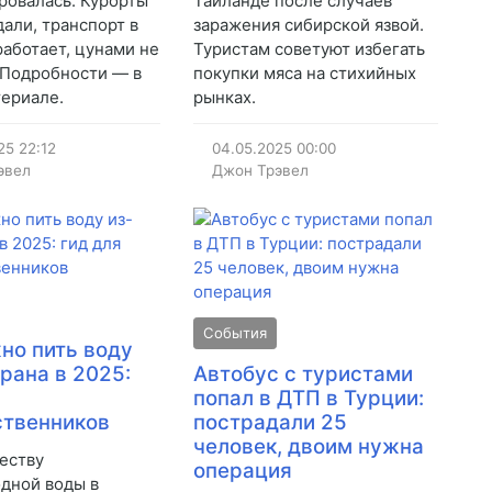
ровалась. Курорты
Таиланде после случаев
дали, транспорт в
заражения сибирской язвой.
работает, цунами не
Туристам советуют избегать
 Подробности — в
покупки мяса на стихийных
ериале.
рынках.
25
22:12
04.05.2025
00:00
эвел
Джон Трэвел
События
но пить воду
крана в 2025:
Автобус с туристами
попал в ДТП в Турции:
ственников
пострадали 25
человек, двоим нужна
честву
операция
дной воды в