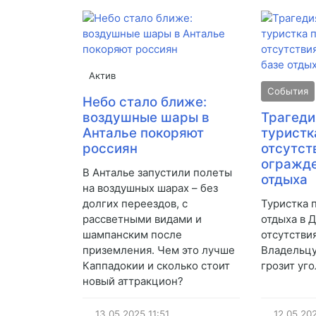
Актив
События
Небо стало ближе:
воздушные шары в
Трагеди
Анталье покоряют
туристк
россиян
отсутст
огражде
В Анталье запустили полеты
отдыха
на воздушных шарах – без
долгих переездов, с
Туристка 
рассветными видами и
отдыха в Д
шампанским после
отсутстви
приземления. Чем это лучше
Владельцу
Каппадокии и сколько стоит
грозит уг
новый аттракцион?
13.05.2025
11:51
12.05.20