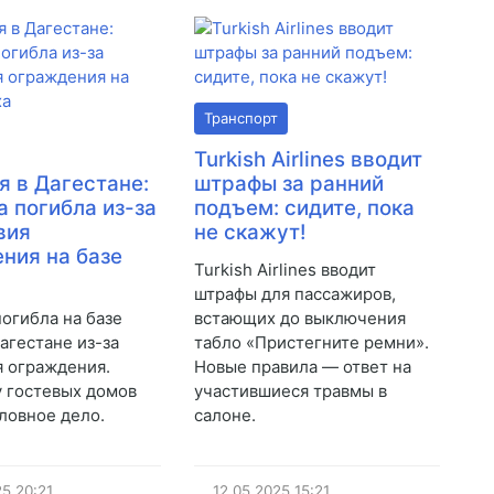
Транспорт
Turkish Airlines вводит
я в Дагестане:
штрафы за ранний
а погибла из-за
подъем: сидите, пока
вия
не скажут!
ния на базе
Turkish Airlines вводит
штрафы для пассажиров,
погибла на базе
встающих до выключения
агестане из-за
табло «Пристегните ремни».
я ограждения.
Новые правила — ответ на
 гостевых домов
участившиеся травмы в
оловное дело.
салоне.
25
20:21
12.05.2025
15:21