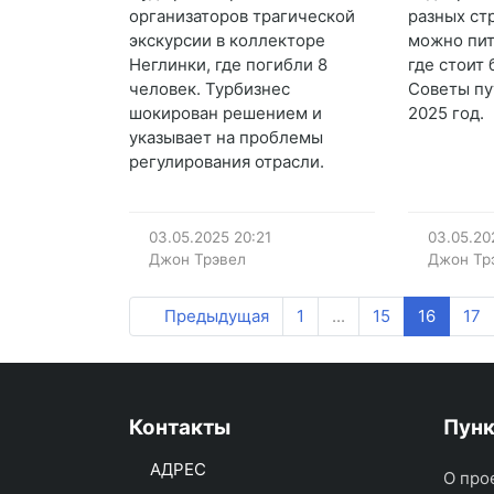
организаторов трагической
разных ст
экскурсии в коллекторе
можно пит
Неглинки, где погибли 8
где стоит
человек. Турбизнес
Советы пу
шокирован решением и
2025 год.
указывает на проблемы
регулирования отрасли.
03.05.2025
20:21
03.05.20
Джон Трэвел
Джон Тр
Предыдущая
1
...
15
16
17
Контакты
Пун
АДРЕС
О про