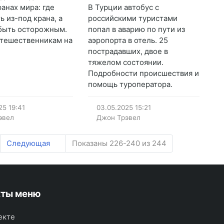
ранах мира: где
В Турции автобус с
ь из-под крана, а
российскими туристами
 быть осторожным.
попал в аварию по пути из
тешественникам на
аэропорта в отель. 25
пострадавших, двое в
тяжелом состоянии.
Подробности происшествия и
помощь туроператора.
25
19:41
03.05.2025
15:21
эвел
Джон Трэвел
Следующая
Показаны 226-240 из 244
кты меню
екте