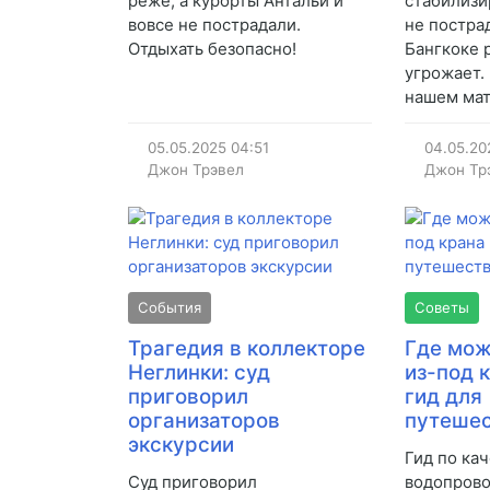
реже, а курорты Антальи и
стабилизи
вовсе не пострадали.
не постра
Отдыхать безопасно!
Бангкоке 
угрожает.
нашем мат
05.05.2025
04:51
04.05.20
Джон Трэвел
Джон Тр
События
Советы
Трагедия в коллекторе
Где мож
Неглинки: суд
из-под 
приговорил
гид для
организаторов
путеше
экскурсии
Гид по ка
Суд приговорил
водопрово