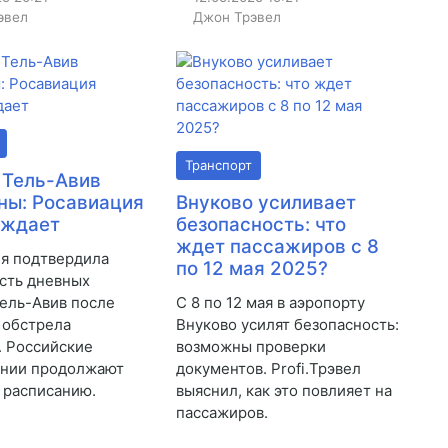
эвел
Джон Трэвел
Транспорт
 Тель-Авив
ны: Росавиация
Внуково усиливает
рждает
безопасность: что
ждет пассажиров с 8
я подтвердила
по 12 мая 2025?
сть дневных
Тель-Авив после
С 8 по 12 мая в аэропорту
 обстрела
Внуково усилят безопасность:
. Российские
возможны проверки
ании продолжают
документов. Profi.Трэвел
 расписанию.
выяснил, как это повлияет на
пассажиров.