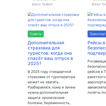
Джон Трэвел
Джон Тр
Советы
Транспорт
Дополнительная
Рейсы в
страховка для
безопас
туристов: когда она
подтве
спасёт ваш отпуск в
Росавиаци
2025?
безопасно
В 2025 году стандартной
рейсов в 
страховки от туроператора
ракетного
может не хватить.
аэропорта
Разбираемся, кому и зачем
авиакомп
нужна дополнительная
полёты по
защита: хронические
болезни, беременность,