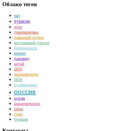
Облако тегов
оаэ
туризм
атор
туроператоры
пляжный отдых
внутренний туризм
безопасность
египет
таиланд
китай
2025
авиаперелеты
2026
путешествия
россия
отели
авиаперевозки
цены
туры
турция
Контакты