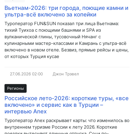
Вьетнам-2026: три города, поющие камни и
ультра-всё включено за копейки
Туроператор FUN&SUN показал три лица Вьетнама:
тихий Туихоа с поющими башнями и SPA из
вулканической глины, тусовочный Нячанг с
кулинарными мастер-классами и Камрань с ультра-всё
включено в новом отеле. Безвиз, прямые рейсы и цены,
от которых Турция кусае
27.06.2026
02:00
Джон Трэвел
Регионы
Российское лето-2026: короткие туры, «все
включено» и сервис как в Турции –
интервью Anex
Туроператор Anex раскрывает карты: что изменилось во
внутреннем туризме России к лету 2026. Короткие
поездки вытесняют длинные отпуска, Сочи по-