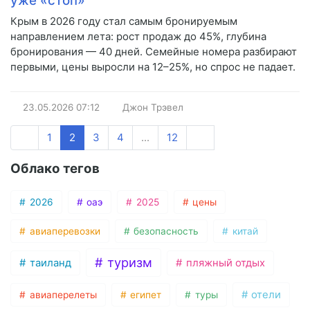
уже «стоп»
Крым в 2026 году стал самым бронируемым
направлением лета: рост продаж до 45%, глубина
бронирования — 40 дней. Семейные номера разбирают
первыми, цены выросли на 12–25%, но спрос не падает.
23.05.2026
07:12
Джон Трэвел
1
2
3
4
...
12
Облако тегов
2026
оаэ
2025
цены
авиаперевозки
безопасность
китай
туризм
таиланд
пляжный отдых
отели
авиаперелеты
египет
туры