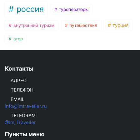
россия
туроператоры
турция
внутренний туризм
путешествия
атор
Контакты
АДРЕС
ТЕЛЕФОН
EMAIL
info@imtraveller.ru
TELEGRAM
@Im_Traveller
Пункты меню