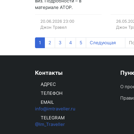
виз. Подробности – в
материале АТОР.
20.06.2026
23:00
26.05.20
Джон Трэвел
Джон Тр
1
2
3
4
5
Следующая
По
Контакты
Пун
АДРЕС
О про
ТЕЛЕФОН
Прави
EMAIL
info@imtraveller.ru
TELEGRAM
@Im_Traveller