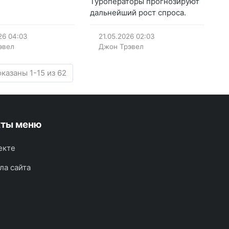
Туроператоры прогнозируют
дальнейший рост спроса.
26
04:03
21.05.2026
02:03
эвел
Джон Трэвел
казаны 1-15 из 62
кты меню
екте
ла сайта