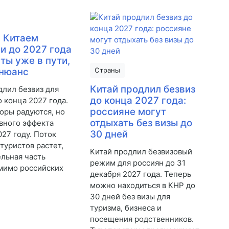
с Китаем
и до 2027 года
ты уже в пути,
 нюанс
Страны
Китай продлил безвиз
длил безвиз для
до конца 2027 года:
о конца 2027 года.
россияне могут
оры радуются, но
отдыхать без визы до
вного эффекта
30 дней
027 году. Поток
 туристов растет,
Китай продлил безвизовый
ельная часть
режим для россиян до 31
мимо российских
декабря 2027 года. Теперь
можно находиться в КНР до
30 дней без визы для
туризма, бизнеса и
посещения родственников.