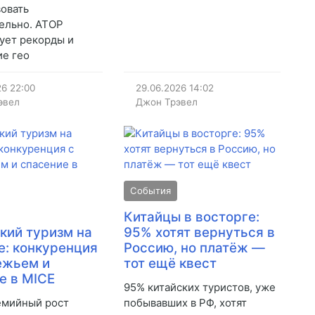
овать
ельно. АТОР
ует рекорды и
е гео
26
22:00
29.06.2026
14:02
эвел
Джон Трэвел
События
Китайцы в восторге:
кий туризм на
95% хотят вернуться в
е: конкуренция
Россию, но платёж —
ежьем и
тот ещё квест
е в MICE
95% китайских туристов, уже
емийный рост
побывавших в РФ, хотят