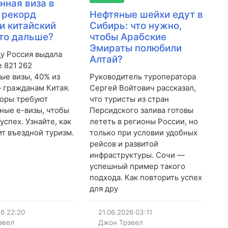
нная виза в
 рекорд
Нефтяные шейхи едут в
 и китайский
Сибирь: что нужно,
то дальше?
чтобы Арабские
Эмираты полюбили
ду Россия выдала
Алтай?
 821 262
ые визы, 40% из
Руководитель туроператора
 гражданам Китая.
Сергей Войтович рассказал,
оры требуют
что туристы из стран
ные е-визы, чтобы
Персидского залива готовы
успех. Узнайте, как
лететь в регионы России, но
ит въездной туризм.
только при условии удобных
рейсов и развитой
инфраструктуры. Сочи —
успешный пример такого
подхода. Как повторить успех
для дру
26
22:20
21.06.2026
03:11
эвел
Джон Трэвел