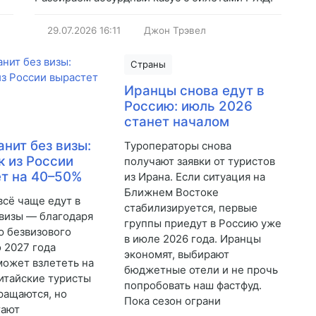
29.07.2026
16:11
Джон Трэвел
Страны
Иранцы снова едут в
Россию: июль 2026
станет началом
анит без визы:
Туроператоры снова
к из России
получают заявки от туристов
т на 40–50%
из Ирана. Если ситуация на
Ближнем Востоке
всё чаще едут в
стабилизируется, первые
 визы — благодаря
группы приедут в Россию уже
 безвизового
в июле 2026 года. Иранцы
 2027 года
экономят, выбирают
может взлететь на
бюджетные отели и не прочь
итайские туристы
попробовать наш фастфуд.
ращаются, но
Пока сезон ограни
тают