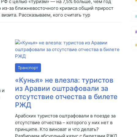
 РФ с целью «туризм» — на 7,5% больше, чем год
о из-за ближневосточного кризиса общий прирост
визита. Рассказываем, кого считать тур
Транспорт
«Кунья» не влезла: туристов
из Аравии оштрафовали за
 и
отсутствие отчества в билете
ы
РЖД
Арабских туристов оштрафовали в поезде за
отсутствие отчества – которого у них нет в
принципе. Кто виноват и что делать?
Разбираем абсурдный казус с билетами РЖД.