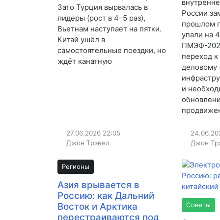
внутренне
Зато Турция вырвалась в
России за
лидеры (рост в 4–5 раз),
прошлом г
Вьетнам наступает на пятки.
упали на 
Китай ушёл в
ПМЭФ-202
самостоятельные поездки, но
переход к
ждёт канатную
деловому 
инфрастр
и необход
обновлени
продвиже
27.06.2026
22:05
24.06.20
Джон Трэвел
Джон Тр
Регионы
Азия врывается в
Россию: как Дальний
Восток и Арктика
Советы
перестраиваются под