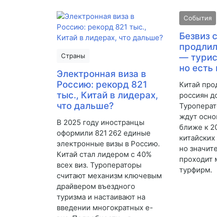
События
Безвиз 
продлил
Страны
— турис
но есть
Электронная виза в
Россию: рекорд 821
Китай про
тыс., Китай в лидерах,
россиян д
что дальше?
Туроперат
ждут осно
В 2025 году иностранцы
ближе к 2
оформили 821 262 единые
китайских
электронные визы в Россию.
но значит
Китай стал лидером с 40%
проходит 
всех виз. Туроператоры
турфирм.
считают механизм ключевым
драйвером въездного
туризма и настаивают на
введении многократных е-