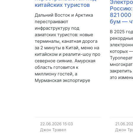
Электро
китайских туристов
Россию:
821 000
Дальний Восток и Арктика
бум — ч
перестраивают
инфраструктуру под
В 2025 го
азиатских туристов: новые
рекордные
терминалы, канатная дорога
электронн
за 2 минуты в Китай, меню на
которых —
китайском и реалити-шоу про
Туроперат
северное сияние. Амурская
многократ
область готовится к
закрепить 
миллиону гостей, а
это измен
Мурманская экспортируе
22.06.2026
15:03
21.06.20
Джон Трэвел
Джон Тр