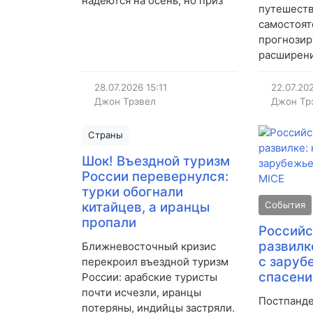
надеются на осень, но приз
путешеств
самостоят
прогнозир
расширени
28.07.2026
15:11
22.07.20
Джон Трэвел
Джон Тр
Страны
Шок! Въездной туризм
России перевернулся:
турки обогнали
китайцев, а иранцы
События
пропали
Российс
развилк
Ближневосточный кризис
с заруб
перекроил въездной туризм
спасени
России: арабские туристы
почти исчезли, иранцы
Постпанд
потеряны, индийцы застряли.