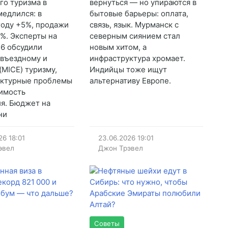
го туризма в
вернуться — но упираются в
медлился: в
бытовые барьеры: оплата,
оду +5%, продажи
связь, язык. Мурманск с
4%. Эксперты на
северным сиянием стал
6 обсудили
новым хитом, а
 въездному и
инфраструктура хромает.
(MICE) туризму,
Индийцы тоже ищут
уктурные проблемы
альтернативу Европе.
имость
я. Бюджет на
ни
26
18:01
23.06.2026
19:01
эвел
Джон Трэвел
Советы