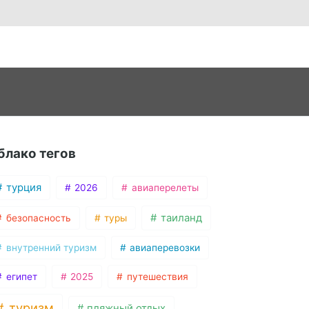
блако тегов
турция
2026
авиаперелеты
таиланд
безопасность
туры
внутренний туризм
авиаперевозки
египет
2025
путешествия
туризм
пляжный отдых