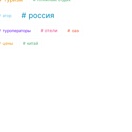
россия
атор
отели
туроператоры
оаэ
цены
китай