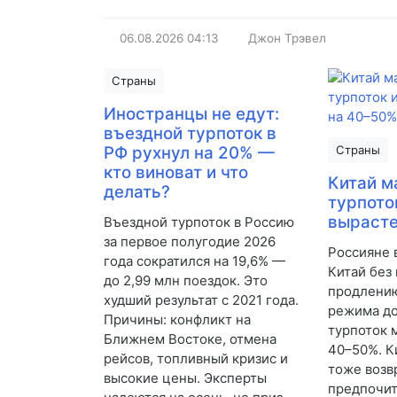
06.08.2026
04:13
Джон Трэвел
Страны
Иностранцы не едут:
въездной турпоток в
РФ рухнул на 20% —
Страны
кто виноват и что
Китай м
делать?
турпото
вырасте
Въездной турпоток в Россию
за первое полугодие 2026
Россияне 
года сократился на 19,6% —
Китай без
до 2,99 млн поездок. Это
продлению
худший результат с 2021 года.
режима до
Причины: конфликт на
турпоток 
Ближнем Востоке, отмена
40–50%. К
рейсов, топливный кризис и
тоже возв
высокие цены. Эксперты
предпочи