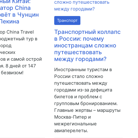
ый Китай:
атор China
зовёт в Чунцин
Пекина
Транспорт
Транспортный коллапс
ор China Travel
в России: почему
бюджетный тур в
иностранцам сложно
город
путешествовать
ческих
между городами?
ов и самой острой
я. 8 дней от 147
Иностранным туристам в
с безвизом!
России стало сложно
путешествовать между
городами из-за дефицита
билетов и проблем с
групповым бронированием.
Главные жертвы – маршруты
Москва-Питер и
межрегиональные
авиаперелеты.