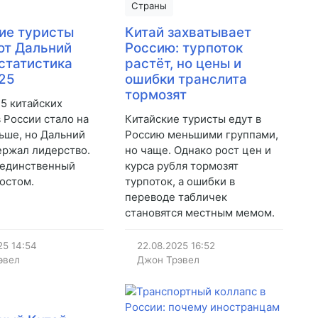
Страны
ие туристы
Китай захватывает
ют Дальний
Россию: турпоток
 статистика
растёт, но цены и
25
ошибки транслита
тормозят
5 китайских
в России стало на
Китайские туристы едут в
ьше, но Дальний
Россию меньшими группами,
ержал лидерство.
но чаще. Однако рост цен и
 единственный
курса рубля тормозят
ростом.
турпоток, а ошибки в
переводе табличек
становятся местным мемом.
25
14:54
22.08.2025
16:52
эвел
Джон Трэвел