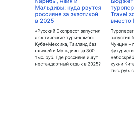
Карибы, Азия и
Бюджетн
Мальдивы: куда рвутся
туропер
россияне за экзотикой
Travel 
в 2025
вместо 
«Русский Экспресс» запустил
Туроперат
экзотические туры-комбо:
запустил 
Куба+Мексика, Таиланд без
Чунцин – 
пляжей и Мальдивы за 300
футуристи
тыс. руб. Где россияне ищут
небоскрёб
нестандартный отдых в 2025?
кухни Кита
тыс. руб. 