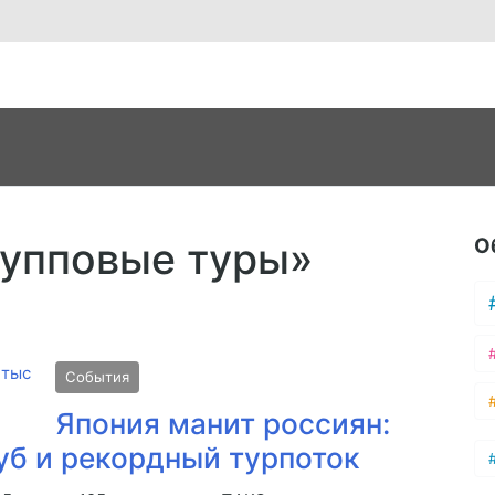
О
рупповые туры»
События
Япония манит россиян:
уб и рекордный турпоток