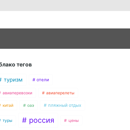
блако тегов
туризм
отели
авиаперевозки
авиаперелеты
пляжный отдых
китай
оаэ
россия
туры
цены