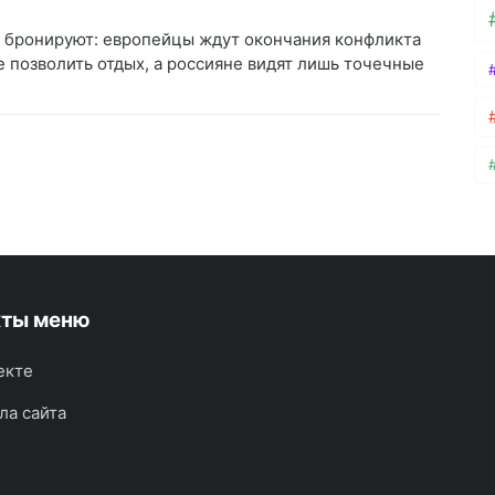
е бронируют: европейцы ждут окончания конфликта
 позволить отдых, а россияне видят лишь точечные
кты меню
екте
ла сайта