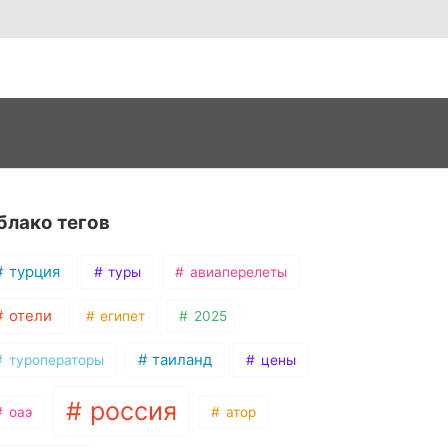
блако тегов
турция
туры
авиаперелеты
отели
египет
2025
таиланд
туроператоры
цены
россия
оаэ
атор