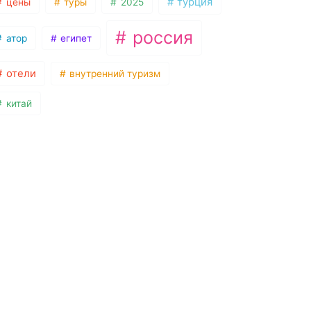
турция
цены
туры
2025
россия
атор
египет
отели
внутренний туризм
китай