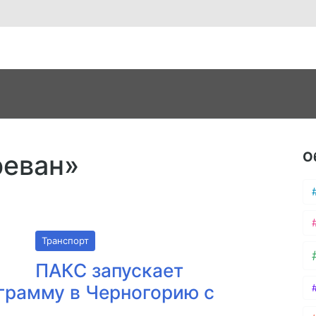
О
реван»
Транспорт
ПАКС запускает
грамму в Черногорию с