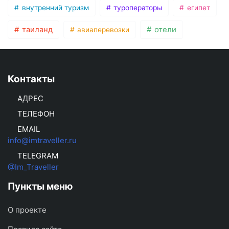
внутренний туризм
туроператоры
египет
таиланд
отели
авиаперевозки
Контакты
АДРЕС
ТЕЛЕФОН
EMAIL
info@imtraveller.ru
TELEGRAM
@Im_Traveller
Пункты меню
О проекте