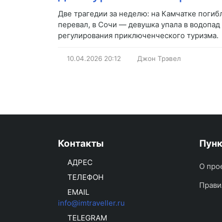
Две трагедии за неделю: на Камчатке погиб
перевал, в Сочи — девушка упала в водопад
регулирования приключенческого туризма.
10.04.2026
20:12
Джон Трэвел
Контакты
Пун
АДРЕС
О про
ТЕЛЕФОН
Прави
EMAIL
info@imtraveller.ru
TELEGRAM