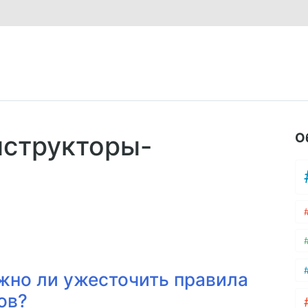
О
нструкторы-
жно ли ужесточить правила
ов?