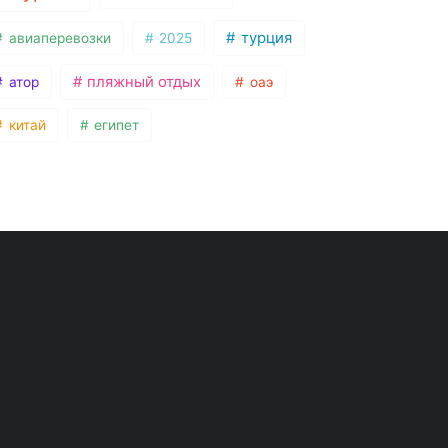
турция
авиаперевозки
2025
пляжный отдых
атор
оаэ
китай
египет