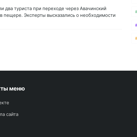
ли два туриста при переходе через Авачинский
 в пещере. Эксперты высказались о необходимости
кты меню
екте
ла сайта